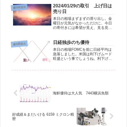
良く解らないのが現状だと思いま
2024/01/29の取引 上げ日は
優待投資法
す。明日は幻のSQになるんじゃない
売り日
だろうか。俺の株...
本日の相場まずまずの滑り出し。金
曜日が元気がなかっただけに、今日
の寄付きには希望が見え、見る見る
うちに加速していきました。優待全
般が買われ、ふところの温まる上昇
相場でした。本日の成績総投資額
日経独歩のち優待
優待投資法
× 1.56% の利益（含み損益を含
本日の相場FOMCを前に日経平均は
む）2024...
急落しました。米国は利下げムード
旺盛という事でしょうね。利下げが
敢行されれば、円安が一服し輸出企
業は収益減となる一方、輸入企業は
仕入れ安となるので、今日は優待に
追い影が吹きました。やっと優待の
時代が来たとい...
海鮮優待は大人気 7443横浜魚類
好成績＆まだいける 6159 ミクロン精
密