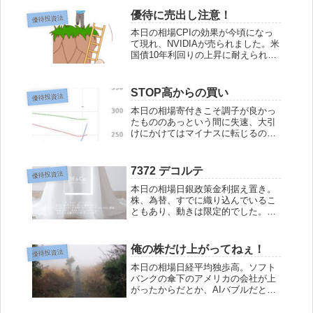
優待に売出し注意！
優待投資法
本日の相場CPIの効果が今頃になっ
て現れ、NVIDIAが売られました。米
国債10年利回りの上昇に耐えられな
かったようです。よって日経平均も
弱含む展開、資金はバリューにシフ
トして、われら個人投資家にとって
STOP高からの買い
優待投資法
ハッピーな一日になったのではない
本日の相場寄付きこそ調子が良かっ
でしょ...
たもののあっという間に失速、大引
けにかけてはマイナスに転じるので
はないかと言う展開。日経平均は何
とかプラス圏を維持することができ
ましたが、TOPIXは、マイナスに沈
7372 デコルテ
優待投資法
みました。優待・四季報銘柄は、高
本日の相場日銀政策金利据え置き。
安まちまちの...
株、為替、すでに織り込んでいるこ
ともあり、動きは限定的でした。あ
とは植田さんがどんなお話をする
か、その結果は来週のマーケットに
問わなければなりません。優待・バ
俺の株だけ上がってねぇ！
優待投資法
リューにも買いが入り、比較的平和
本日の相場日経平均独歩高。ソフト
な週末だったと思い...
バンクの傘下のアメリカの会社が上
がったからだとか、AIバブルだと
か、先物の空売り踏み上げだとか、
言われていますが、何が実態なのか