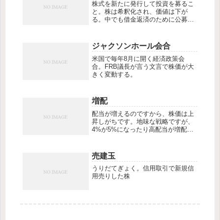
株式を新たに発行して投資を募るこ
と。株は希釈化され、価値は下が
る。中でも借金返済のために公募増
資が行われると投資家は失望し、株
価は大きく値下がりするので、空売
りの絶好のチャンスとなる。
ジャクソンホール会合
米国で毎年8月に開く経済政策会
合。FRB議長が言う文言で株価が大
きく変動する。
増配
配当が増えるのですから、株価は上
昇しがちです。地味な戦略ですが、
4%が5%になったり高配当が増配す
ると欲しくなったりしませんか🌞
売建玉
うりだてぎょく。信用取引で新規信
用売りした株