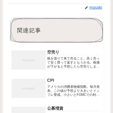
masaki
関連記事
空売り
株を借りて来て売ること。高く売っ
て安く買って返すともうかる。株価
が下がると予想したら空売りしまし
ょう。「信用新規売り」とも言いま
す。
CPI
アメリカの消費者物価指数。毎月発
表。この値が予想より大きいとイン
フレ警戒。小さいとFOMCでの利下
げ期待感が高まる。円高円安要因に
なりやすく、日経平均にも大きく影
響する。2025年の発表日は6/11,
公募増資
7/15, 8/12, 9/11, 1...