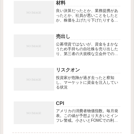
りの絶好のチャンスとなる。
材料
良い決算だったとか、業務提携があ
ったとか、社員が悪いことをしたと
か、株価を上げたり下げたりするに
足る要因を材料と呼ぶ。
売出し
公募増資ではないが、資金をまかな
うため手持ちの自社株を売り出した
り、第三者の大規模な立会外での売
り出しを指す。需給が悪化し価格決
定日に割引されるなど、株価が下が
る要因が多い。
リスクオン
投資家が危険が過ぎ去ったと察知
し、マーケットに資金を注入してい
る状況
CPI
アメリカの消費者物価指数。毎月発
表。この値が予想より大きいとイン
フレ警戒。小さいとFOMCでの利下
げ期待感が高まる。円高円安要因に
なりやすく、日経平均にも大きく影