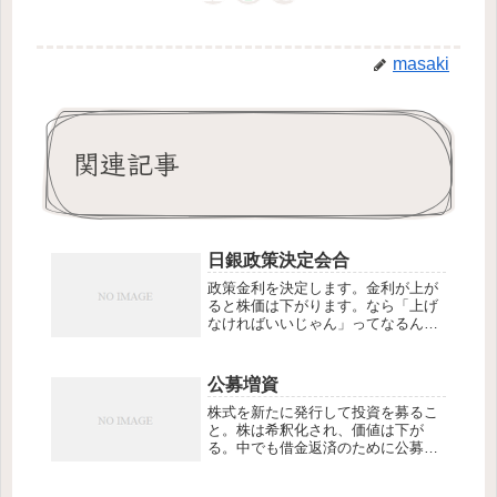
masaki
関連記事
日銀政策決定会合
政策金利を決定します。金利が上が
ると株価は下がります。なら「上げ
なければいいじゃん」ってなるんで
すけどね、安い金利＝安い通過とな
り、今(2025年現在)、円安がすごす
ぎて海外旅行にも行けないありさま
公募増資
なんですね。是正されてしかるべき
株式を新たに発行して投資を募るこ
なのです。...
と。株は希釈化され、価値は下が
る。中でも借金返済のために公募増
資が行われると投資家は失望し、株
価は大きく値下がりするので、空売