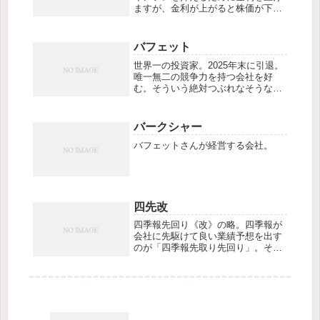
ますが、金利が上がると株価が下が
る。難しいかじ取りをしています。
バフェット
世界一の投資家。2025年末に引退。
唯一無二の競争力を持つ会社を好
む。そういう絶対つぶれなそうな会
社を、割安で放置されている時に買
いためて、基本永久HOLD。曰く、
銘柄を選ぶときは、その会社と結婚
バークシャー
するつもりで探しなさい。
バフェットさんが経営する会社。
四先改
四季報先回り《改》の略。四季報が
会社に先駆けて良い業績予想を出す
のが「四季報先取り先回り」。それ
に対し、四季報予想よりも圧倒的に
強い業績修正を会社側が先んじて出
してきたとき、きっと四季報も追っ
てよい予想を出すであろうと先回る
のが、この四季報...