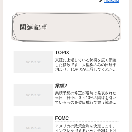
masaki
関連記事
TOPIX
東証に上場している銘柄を広く網羅
した指数です。大型株のみの日経平
均より、TOPIXが上昇してくれた方
が、我らがバリュー投資家にとって
は、恩恵にあずかれます。
業績2
業績予想の修正が適時で発表された
当日、日中に３～10%の陽線を引い
ているものを翌日成行で買う戦法。
ただし、過去４営業日中にプライム
の65％にあたる銘柄が値上がってい
る日がある事を条件とする。優位性
FOMC
期限は１か月。水ものなので美味し
アメリカの政策金利を決定します。
いうちに（上...
インフレを抑えるために金利を上げ