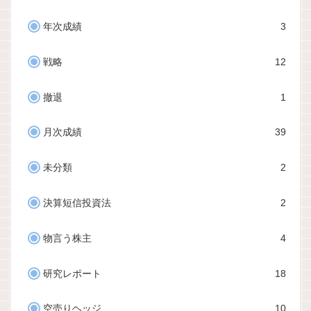
年次成績
3
戦略
12
撤退
1
月次成績
39
未分類
2
決算短信投資法
2
物言う株主
4
研究レポート
18
空売りヘッジ
10