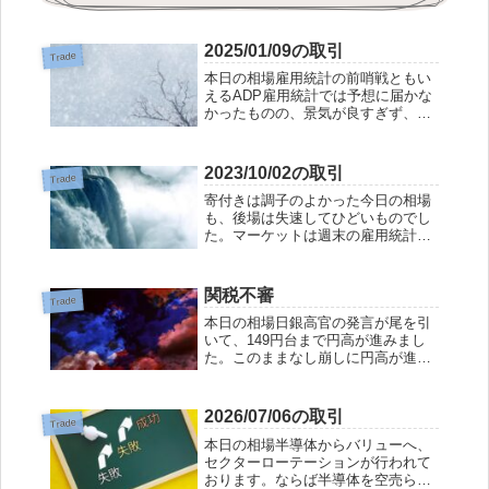
2025/01/09の取引
Trade
本日の相場雇用統計の前哨戦ともい
えるADP雇用統計では予想に届かな
かったものの、景気が良すぎず、悪
すぎずでマーケットフレンドリーで
あったかのように思えます。しかし
ながら、日経平均は思うようには動
2023/10/02の取引
Trade
かず。金曜日の雇用統計を前にし
寄付きは調子のよかった今日の相場
て、積極的な買い...
も、後場は失速してひどいものでし
た。マーケットは週末の雇用統計を
恐れているのでしょうか。今月の前
半戦、CPIも待っていますので、登
る竜を見るには下旬を待たなければ
関税不審
Trade
ならないのでしょうか。手仕舞 3924
本日の相場日銀高官の発言が尾を引
ランド...
いて、149円台まで円高が進みまし
た。このままなし崩しに円高が進み
週明けには恐ろしい相場が待ってい
る恐怖感にあおられ、恐る恐る、売
り抜けたいという声がマーケットか
2026/07/06の取引
Trade
ら聞こえてきました。そんな中で
本日の相場半導体からバリューへ、
も、円高が一段落...
セクターローテーションが行われて
おります。ならば半導体を空売らな