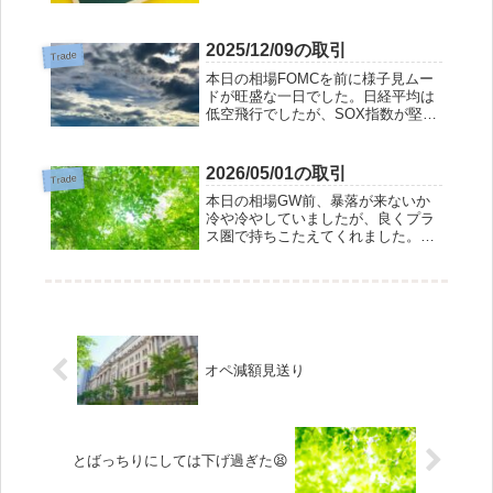
い手はありません。それでも飛び跳
ねるように急上昇する時があるの
で、大きな踏み上げを喰らわないよ
2025/12/09の取引
Trade
う、その時に空売りを仕掛けるシス
本日の相場FOMCを前に様子見ムー
テムを練っています...
ドが旺盛な一日でした。日経平均は
低空飛行でしたが、SOX指数が堅調
で、AI関連に物色が走ったようで
す。今日こそ、優待日かなと思った
のですが、内需株は小休止のようで
2026/05/01の取引
Trade
す。本日の成績総評価額 -0.35%含
本日の相場GW前、暴落が来ないか
み益を...
冷や冷やしていましたが、良くプラ
ス圏で持ちこたえてくれました。日
経平均構成銘柄をたくさん買いまし
たので、これからは、日経平均と一
蓮托生となるわけです。今まで日経
平均だけ上がるのを指をくわえて見
ていましたが、こ...
オペ減額見送り
とばっちりにしては下げ過ぎた😫