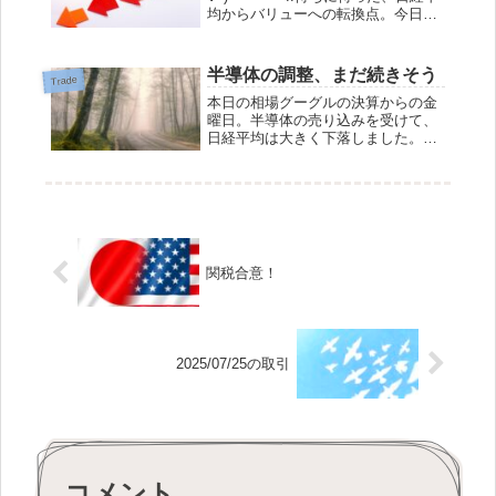
均からバリューへの転換点。今日こ
そその時と見ました。モメンタムで
買われ続けていたものが臨界点を突
破しました。半導体がらみや金（キ
半導体の調整、まだ続きそう
Trade
ン）が売られ、優待株に買いが入り
本日の相場グーグルの決算からの金
ました。この流れ...
曜日。半導体の売り込みを受けて、
日経平均は大きく下落しました。先
日お伝えしました通り、グーグルは
決算はよかったものの、データセン
ターの設備投資があまりにも巨額な
ため、大きく売り込まれたようで
す。１位を取るであ...
関税合意！
2025/07/25の取引
コメント