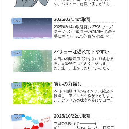
の、バリューには買い戻しが入り、
一見、ほっと一息つきたくなるよう
な雰囲気に包まれました。しかしな
がら、緊迫した空気が漂い始める
2025/03/14の取引
Trade
と、マーケットは何かにつけて暴落
2025/03/14の取引買い 2798 ワイズ
を選択しがちです。も...
テーブルCo. 優待 平均2879円で取得
手仕舞 7562 安楽亭 優待 損益 +4%
手仕舞 6549 DMソリューションズ
+自社株 優待 損益 +17.3%手仕舞
6309 巴工業 優待 ...
バリューは遅れて下やすい
Trade
本日の相場雇用統計を前に弱含む展
開。日経平均は大きく下落しまし
た。連日、上がったり下がったり独
り相撲をとっているようです。一
方、優待銘柄などバリュー株は多少
の浮き沈みはあるものの大きく影響
買いの力強し
Trade
を受けず。日経はあんなに下がった
本日の相場PPIからインフレ懸念が
のに、僕の持ち株がプ...
後退し、アメリカの株が上がりまし
た。アメリカの株高を受けて日本株
も上げてスタート。後場、岸田首相
の出馬辞退を聞いてか、利益確定売
りに押されるも、波に乗り遅れた人
2025/10/22の取引
Trade
たちの焦りの押し目買いが入り、日
本日の相場キタ━━━━(ﾟ
経平均はプラス...
∀ﾟ)━━━━!!待ちに待った、日経平