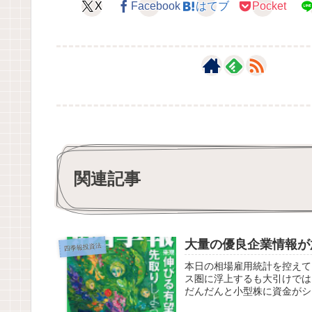
X
Facebook
はてブ
Pocket
関連記事
大量の優良企業情報が
四季報投資法
本日の相場雇用統計を控えて
ス圏に浮上するも大引けでは
だんだんと小型株に資金がシ