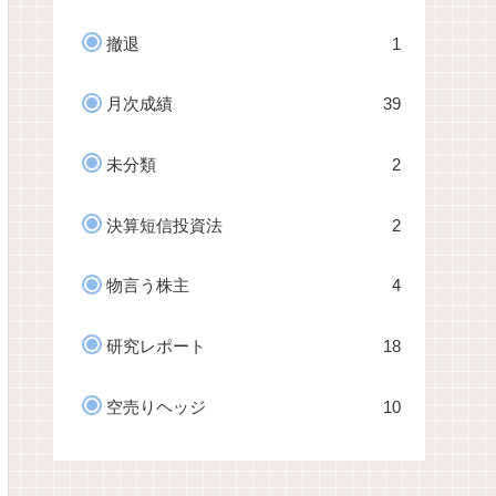
撤退
1
月次成績
39
未分類
2
決算短信投資法
2
物言う株主
4
研究レポート
18
空売りヘッジ
10