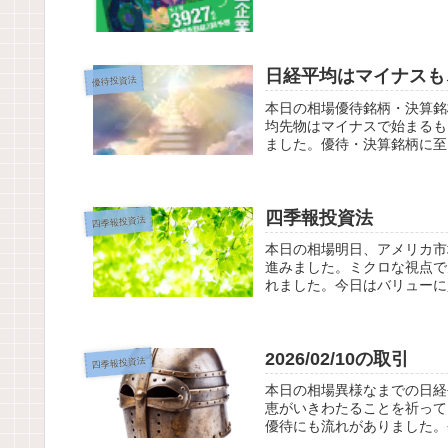
日経平均はマイナスも、
優待投資法
本日の相場優待銘柄・決算銘
均先物はマイナスで始まるも
ました。優待・決算銘柄に至
四季報投資法
四季報投資法
本日の相場明日、アメリカ市
進みました。ミクロな視点で
れました。今日はバリューに
2026/02/10の取引
四季報投資法
本日の相場異様なまでの日経
恵がいきわたることを祈って
優待にも流れがありました。