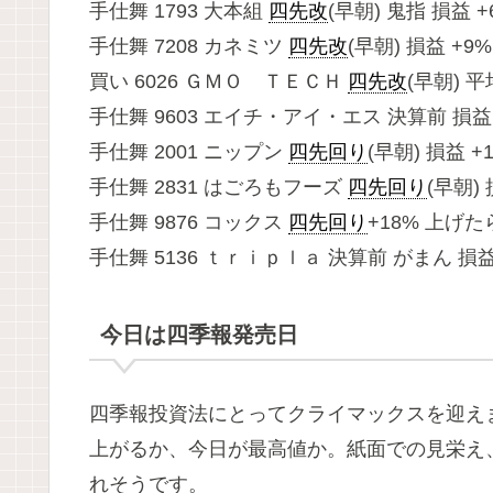
手仕舞 1793 大本組
四先改
(早朝) 鬼指 損益 +
手仕舞 7208 カネミツ
四先改
(早朝) 損益 +9%
買い 6026 ＧＭＯ ＴＥＣＨ
四先改
(早朝) 
手仕舞 9603 エイチ・アイ・エス 決算前 損益 +
手仕舞 2001 ニップン
四先回り
(早朝) 損益 +1
手仕舞 2831 はごろもフーズ
四先回り
(早朝) 
手仕舞 9876 コックス
四先回り
+18% 上げた
手仕舞 5136 ｔｒｉｐｌａ 決算前 がまん 損益 
今日は四季報発売日
四季報投資法にとってクライマックスを迎え
上がるか、今日が最高値か。紙面での見栄え
れそうです。