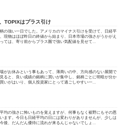
TOPIXはプラス引け
柄の強い一日でした。アメリカのマイナス引けを受けて、日経平
、現物はほぼ昨日の終値から始まり、日本市場の強さがうかがえ
っては、寄り前からプラス圏で強い気配値を見せて...
場がお休みという事もあって、薄商いの中、方向感のない展開で
見ると、良い成績の銘柄に買いが集中し、銘柄ごとに明暗が分か
買いがはいり、個人投資家にとって過ごしやすい一...
平均の強さに怖いものを覚えますが、何事もなく裾野にもその恩
います。今日も日経平均の日には変わりがありませんが、少しは
今後、だんだん優待に流れが来るんじゃないでしょ...