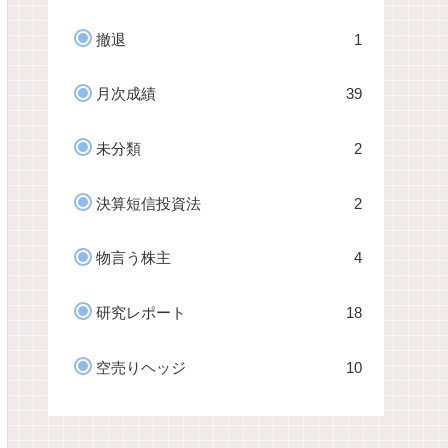
撤退
1
月次成績
39
未分類
2
決算短信投資法
2
物言う株主
4
研究レポート
18
空売りヘッジ
10