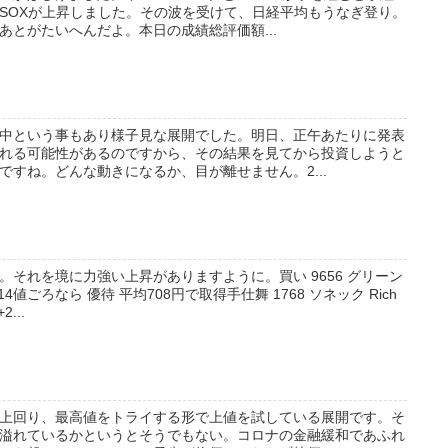
SOXが上昇しました。その波を受けて、日経平均もうなぎ登り。
あとがたいへんだよ。本日の成績総評価額...
中という事もあり様子見な展開でした。明日、正午あたりに発表
れる可能性があるのですから、その結果を見てから投資しようと
ですね。どんな動きになるか、目が離せません。2...
それを境に力強い上昇がありますように。買い 9656 グリーン
9/14値ごろなら 優待 平均708円で取得手仕舞 1768 ソネック Rich
...
上回り、最高値をトライする形で上値を試している展開です。そ
溢れているかというとそうでもない。コロナの金融緩和であふれ