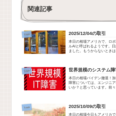
関連記事
2025/12/04の取引
Trade
本日の相場アメリカで、ロボ
ルAIと呼ばれるようです。
ました。もうからないときは
世界規模のシステム障
Trade
本日の相場バイデン撤退！加
障害については、エンジニア
いか？と思っています。前々から
2025/10/09の取引
Trade
本日の相場今日もアメリカでA