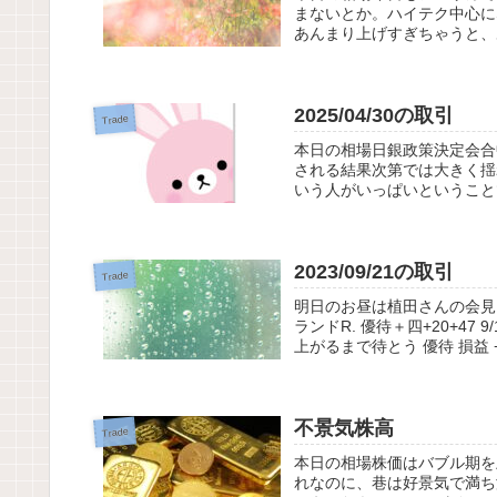
まないとか。ハイテク中心に
あんまり上げすぎちゃうと、
2025/04/30の取引
Trade
本日の相場日銀政策決定会合
される結果次第では大きく揺
いう人がいっぱいということ
2023/09/21の取引
Trade
明日のお昼は植田さんの会見。
ランドR. 優待＋四+20+47 
上がるまで待とう 優待 損益 +2
不景気株高
Trade
本日の相場株価はバブル期を
れなのに、巷は好景気で満ち