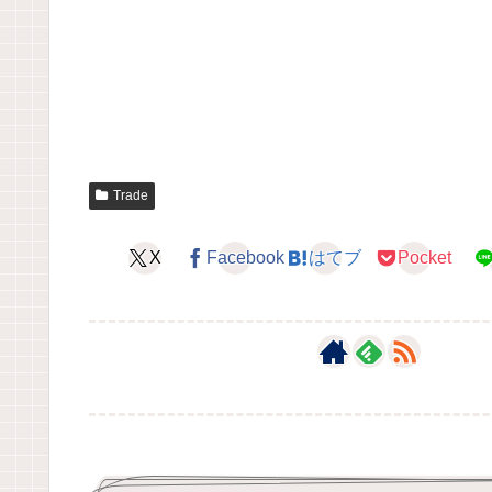
Trade
X
Facebook
はてブ
Pocket