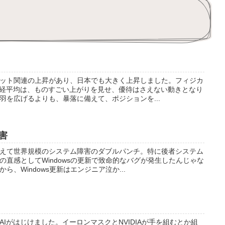
ット関連の上昇があり、日本でも大きく上昇しました。フィジカ
日経平均は、ものすごい上がりを見せ、優待はさえない動きとなり
羽を広げるよりも、暴落に備えて、ポジションを...
害
えて世界規模のシステム障害のダブルパンチ。特に後者システム
の直感としてWindowsの更新で致命的なバグが発生したんじゃな
、Windows更新はエンジニア泣か...
Iがはじけました。イーロンマスクとNVIDIAが手を組むとか組