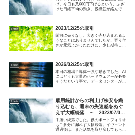
げ、今日も又600円下げるという、ふざ
けた日経平均の動き。投機筋が絡んでい
ることは間違いありません。SQを目前
にして大人の都合で先物が売り買いされ
て、現物が振り回されているんでしょう
2023/12/25の取引
ね。明日（米国時間...
Trade
閑散に売りなし。大きく売り込まれるよ
うなことはありませんでしたが、寄り付
きが元気よかっただけに、少し期待して
しまいました。結局寄り天井で上げ幅を
縮小し、株価は元の価格に収束していく
相場となってしまいました。なんとかプ
2026/02/25の取引
ラス圏で持ちこたえたとい...
Trade
本日の相場半導体一強な動きでした。AI
にはどうも大量のハードウェアーが必要
そうだという事で、データセンターがら
みの買いも入ったようです。アドバンテ
ストなど、大きく値上がりして、日経平
均を押し上げましたが、優待はという
雇用統計からの利上げ株安を織
と、少し流れ込んできた程...
Trade
り込むも、週末の失速感をぬぐ
えず大幅続落 ～ 2023/07/07
の取引
手痛い続落でした。僕のポートフォリオ
もご多分に漏れず大幅続落。イヴェント
通過後は、また活気を取り戻してもらい
たいものですが、SQ、CPI、サマーバ