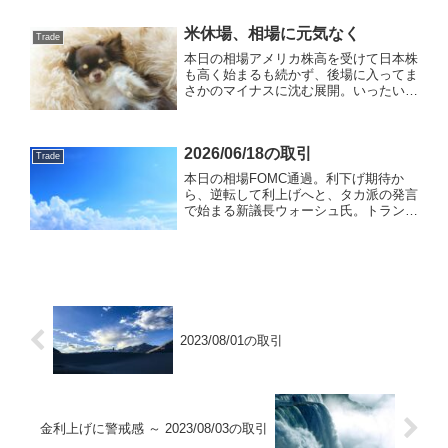
ケーション、FOMCとネガティブ要因て
んこ盛り。その上、外国人が売り越し始
米休場、相場に元気なく
Trade
めたと来た😩一時はサ...
本日の相場アメリカ株高を受けて日本株
も高く始まるも続かず、後場に入ってま
さかのマイナスに沈む展開。いったい何
が起こっているのか。アメリカでは毎日
のように最高値が更新し続けているの
に、日本ではずっと横ばいの展開。バフ
2026/06/18の取引
ェットさんをきっかけに、昨...
Trade
本日の相場FOMC通過。利下げ期待か
ら、逆転して利上げへと、タカ派の発言
で始まる新議長ウォーシュ氏。トランプ
に逆らって大丈夫か。ドットチャートで
も自分の意見を示さず、マーケットから
会話に消極的との声をささやかれていま
した。ドルの番人としてふ...
2023/08/01の取引
金利上げに警戒感 ～ 2023/08/03の取引