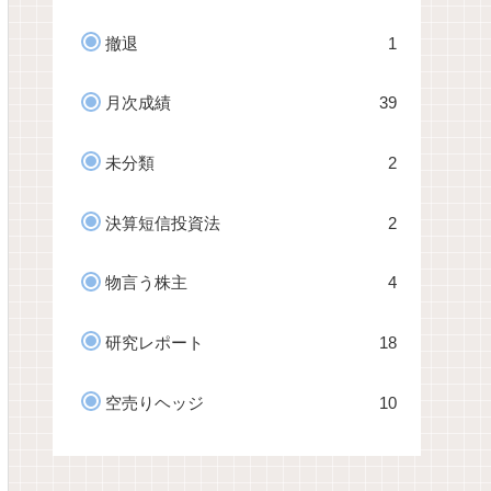
撤退
1
月次成績
39
未分類
2
決算短信投資法
2
物言う株主
4
研究レポート
18
空売りヘッジ
10