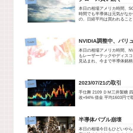
Trade
本日の相場アメリカ時間、SO
時間でも半導体は元気がなか
の、日経平均は買われること
NVIDIA調整中、バリ
Trade
本日の相場アメリカ時間、NV
もレーザーテックやディスコ
見込まれ、今まで半導体銘柄
2023/07/21の取引
Trade
手仕舞 2109 ＤＭ三井製糖 四
改+94% 借金 平均1603円で
半導体バブル崩壊
Trade
本日の相場今日もひどいやら