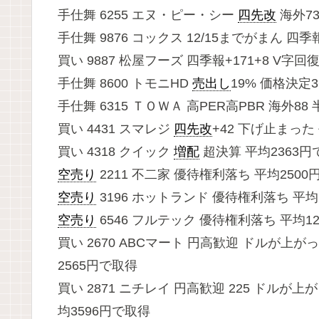
手仕舞 6255 エヌ・ピー・シー
四先改
海外73
手仕舞 9876 コックス 12/15までがまん 四季
買い 9887 松屋フーズ 四季報+171+8 V字回
手仕舞 8600 トモニHD
売出し
19% 価格決定3
手仕舞 6315 ＴＯＷＡ 高PER高PBR 海外88
買い 4431 スマレジ
四先改
+42 下げ止まった
買い 4318 クイック
増配
超決算 平均2363円
空売り
2211 不二家 優待権利落ち 平均2500
空売り
3196 ホットランド 優待権利落ち 平均
空売り
6546 フルテック 優待権利落ち 平均12
買い 2670 ABCマート 円高歓迎 ドルが
2565円で取得
買い 2871 ニチレイ 円高歓迎 225 ド
均3596円で取得