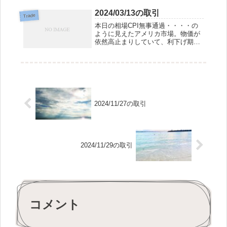
らず、日経平均は小高く始まりまし
た。最近、為替と日経平均との相関
2024/03/13の取引
Trade
性が薄れてきているような気がしま
本日の相場CPI無事通過・・・・の
す。明日はお...
ように見えたアメリカ市場。物価が
依然高止まりしていて、利下げ期待
が後退するも、ハイテク株が下げ
ず、株高でアメリカ市場は引けまし
た。背景には下げ過ぎたNVIDIAへの
需要があったようです。アメリカか
ら強く帰っ...
2024/11/27の取引
2024/11/29の取引
コメント