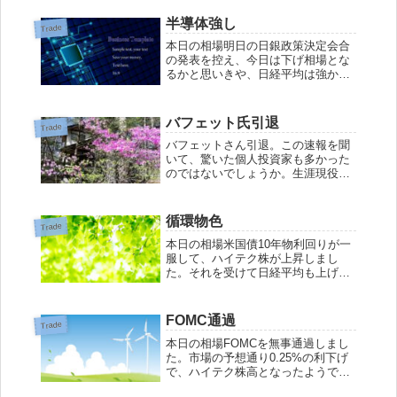
リカが上げてもあんまり上がんない
のに、アメリカが下げるとしっかり
半導体強し
Trade
と下げる日本市場。利上げ局面では
本日の相場明日の日銀政策決定会合
日本が強かっただ...
の発表を控え、今日は下げ相場とな
るかと思いきや、日経平均は強かっ
たです。アメリカでSOXが上昇しま
した。日本でも半導体が強かった。
アドバンテストは上場来高値更新と
バフェット氏引退
Trade
いうすごさ。ボラティリティが高す
バフェットさん引退。この速報を聞
ぎる。ボラティ...
いて、驚いた個人投資家も多かった
のではないでしょうか。生涯現役か
と思いましたから、驚きを隠せませ
ん。ちゃんと引き際を心得ていたん
ですね。94歳。この年まで生きるだ
循環物色
Trade
けでもすごいのに、精力的に仕事を
本日の相場米国債10年物利回りが一
こなしてきたの...
服して、ハイテク株が上昇しまし
た。それを受けて日経平均も上げて
スタート。力強い上昇を見せるも10
時で失速、その後、だらだらと下げ
る展開になりました。今日は日経平
FOMC通過
Trade
均が強く、TOPIXはまぁまぁ、優待
本日の相場FOMCを無事通過しまし
はちょっぴ...
た。市場の予想通り0.25%の利下げ
で、ハイテク株高となったようで
す。為替が円高に進んだにもかかわ