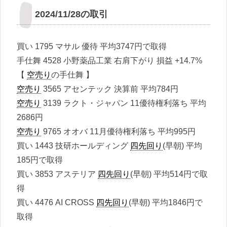
2024/11/28の取引
買い 1795 マサル 優待 平均3747円で取得
手仕舞 4528 小野薬品工業 右肩下がり 損益 +14.7%
【
空売り
の手仕舞 】
空売り
3565 アセンテック 決算前 平均784円
空売り
3139 ラクト・ジャパン 11優待権利落ち 平均
2686円
空売り
9765 オオバ 11月優待権利落ち 平均995円
買い 1443 技研ホールディング
四先回り
(早朝) 平均
185円で取得
買い 3853 アステリア
四先回り
(早朝) 平均514円で取
得
買い 4476 AI CROSS
四先回り
(早朝) 平均1846円で
取得