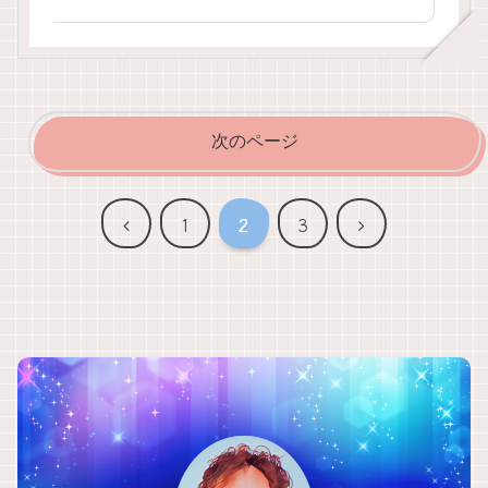
次のページ
前
次
1
2
3
へ
へ