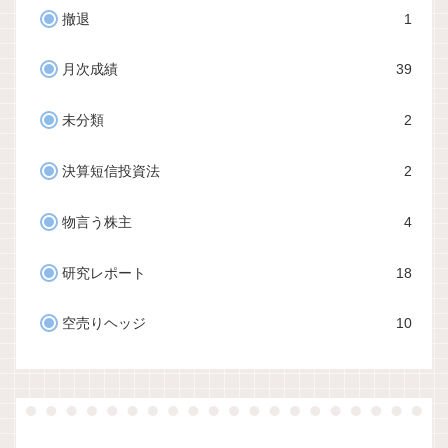
撤退
1
月次成績
39
未分類
2
決算短信投資法
2
物言う株主
4
研究レポート
18
空売りヘッジ
10