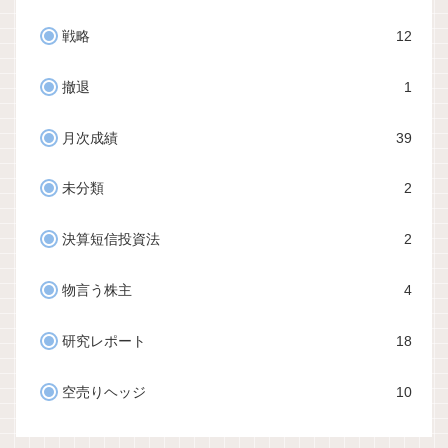
戦略
12
撤退
1
月次成績
39
未分類
2
決算短信投資法
2
物言う株主
4
研究レポート
18
空売りヘッジ
10