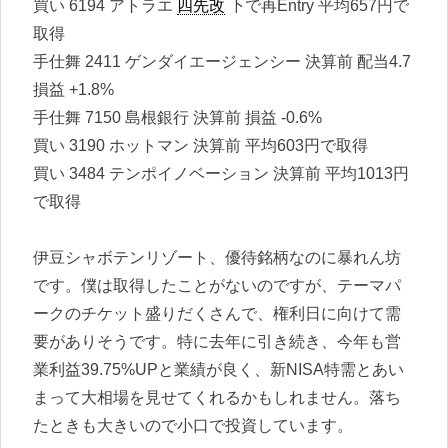
買い 6194 アトラエ
四先改
下で再Entry 平均657円で
取得
手仕舞 2411 ゲンダイエージェンシー 決算前 配当4.7
損益 +1.8%
手仕舞 7150 島根銀行 決算前 損益 -0.6%
買い 3190 ホットマン 決算前 平均603円で取得
買い 3484 テンポイノベーション 決算前 平均1013円
で取得
伊豆シャボテンリゾート、優待銘柄なのに暴れん坊
です。僕は取得したことがないのですが、テーマパ
ークのチケット盛りだくさんで、権利日に向けて需
要がありそうです。特に去年に引き続き、今年も営
業利益39.75%UPと業績が良く、新NISA特需とあい
まって大相場を見せてくれるかもしれません。落ち
たときも大きいので小口で投資しています。