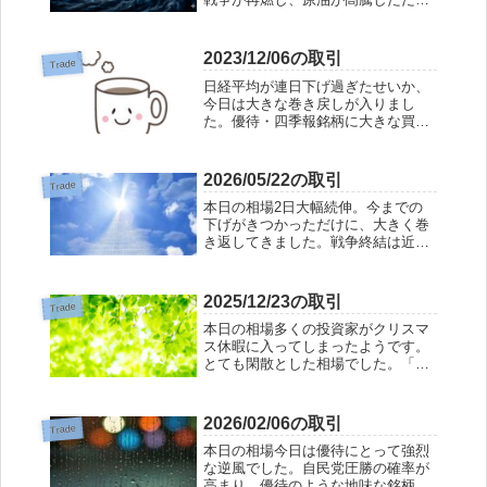
です。原油が高騰するとコスト高
で、バリューな会社は大きく利益が
削られてしまいます。ゆえに株価は
2023/12/06の取引
Trade
下落します。一方、原油高の影響を
日経平均が連日下げ過ぎたせいか、
あまりうけない半導...
今日は大きな巻き戻しが入りまし
た。優待・四季報銘柄に大きな買い
が入り、昨日の下げがなかったかの
ようなお祭り騒ぎ。このまま上昇気
流に乗ってくれるといいのですが
2026/05/22の取引
Trade
ね。手仕舞 3196 ホットランド (冬)
本日の相場2日大幅続伸。今までの
四先改+2...
下げがきつかっただけに、大きく巻
き返してきました。戦争終結は近い
とのことで、今までの下げを帳消し
にする２日間でした。本当にこのま
ま戦争が終わってくれるといいんで
2025/12/23の取引
Trade
すけどね。本日の成績総評価額
本日の相場多くの投資家がクリスマ
+1.81%含み益...
ス休暇に入ってしまったようです。
とても閑散とした相場でした。「閑
散に売なし」と言う相場格言がある
ように、今日は、日経平均が元気な
い場面もありましたが、特別売り込
2026/02/06の取引
Trade
まれるという事もありませんでし
本日の相場今日は優待にとって強烈
た。そろそろ次年度...
な逆風でした。自民党圧勝の確率が
高まり、優待のような地味な銘柄は