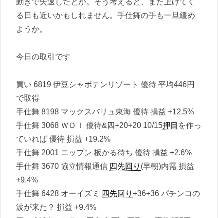
動きで失速したとか。そう考えると、また上げてく
る日も近いかもしれません。手仕舞の手も一旦緩め
ようか。
今日の取引です
買い 6819 伊豆シャボテンリゾート 優待 平均446円
で取得
手仕舞 8198 マックスバリュ東海 優待 損益 +12.5%
手仕舞 3068 ＷＤＩ 優待&四+20+20 10/15
押目
を作っ
ていれば 優待 損益 +19.2%
手仕舞 2001 ニップン 板かる待ち 優待 損益 +2.6%
手仕舞 3670 協立情報通信
四先回り
(早朝)内需 損益
+9.4%
手仕舞 6428 オーイズミ
四先回り
+36+36 パチンコの
波が来た？ 損益 +9.4%