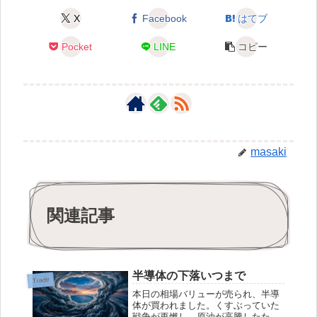
X
Facebook
はてブ
Pocket
LINE
コピー
masaki
関連記事
半導体の下落いつまで
Trade
本日の相場バリューが売られ、半導
体が買われました。くすぶっていた
戦争が再燃し、原油が高騰したため