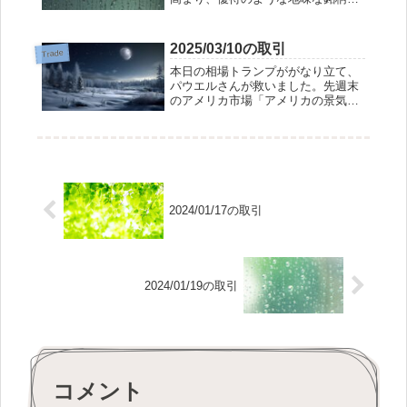
手放され、空売り銘柄は買い戻さ
れ、踏んだり蹴ったりな憂き目にあ
いました。日経平均も、ここまで上
2025/03/10の取引
Trade
昇すると選挙で材料出尽くしな気が
本日の相場トランプががなり立て、
するんですけどね。...
パウエルさんが救いました。先週末
のアメリカ市場「アメリカの景気は
順調」とせっかくパウエルさんが相
場を下支えしたのに、休日にトラン
プが「今は過渡期なのだから景気な
んか気にする気はない」なんて発言
をするものだから...
2024/01/17の取引
2024/01/19の取引
コメント