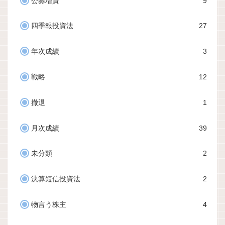
公募増資
9
四季報投資法
27
年次成績
3
戦略
12
撤退
1
月次成績
39
未分類
2
決算短信投資法
2
物言う株主
4