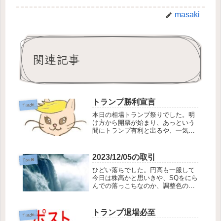
masaki
関連記事
トランプ勝利宣言
Trade
本日の相場トランプ祭りでした。明
け方から開票が始まり、あっという
間にトランプ有利と出るや、一気に
ドル高が進み、円安株高の展開で、
日経平均もトランプさんの恩恵にあ
やかれたようです。インパクトの強
2023/12/05の取引
Trade
いトランプさん。彼のさじ加減で大
ひどい落ちでした。円高も一服して
きく上下する４年...
今日は株高かと思いきや、SQをにら
んでの落っこちなのか、調整色の強
い展開でした。落ち日は買い時でも
あるのですが、もうめいいっぱい買
っており、大きく買い向かうことは
トランプ退場必至
Trade
できませんでした。4414 フレクトな