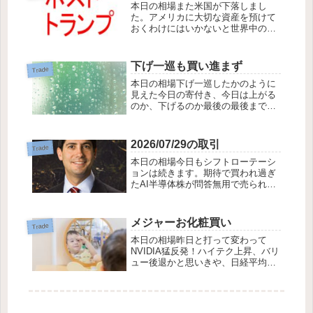
本日の相場また米国が下落しまし
ど、四季...
た。アメリカに大切な資産を預けて
おくわけにはいかないと世界中の資
金が引き上げられているようです。
行き先はどこか？日本株もあながち
悪くはないのですが、本命は欧州の
下げ一巡も買い進まず
Trade
ようです。また、株から金へのシフ
本日の相場下げ一巡したかのように
トも行われているよ...
見えた今日の寄付き、今日は上がる
のか、下げるのか最後の最後まで分
からない展開でしたが、どうも楽観
的な観測よりも、週末は安全に過ご
したいというトレーダーの勢力の方
2026/07/29の取引
Trade
が強かったようです。来週は日銀政
本日の相場今日もシフトローテーシ
策決定会合にFO...
ョンは続きます。期待で買われ過ぎ
たAI半導体株が問答無用で売られて
おります。下げに下がって、耐えら
れなくなった含み損が売りを誘って
おります。追い証なんて声も聞こえ
メジャーお化粧買い
Trade
てきます。もう一段、もう二段くる
本日の相場昨日と打って変わって
でしょうか。ま...
NVIDIA猛反発！ハイテク上昇、バリ
ュー後退かと思いきや、日経平均が
全体相場をけん引してゆき、バリュ
ーも調子が良かったようです。３の
倍数月の時、SQはメジャーSQと言
うように、お化粧買いにもメジャー