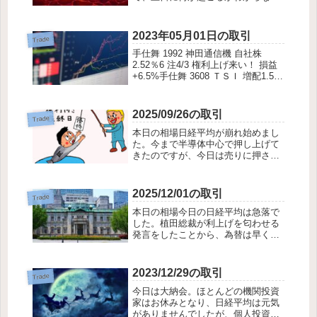
金曜日にポジションを持っていられ
ないと投げ売られ、逃げ遅れた人た
ちが土日に不安を成熟し、月曜日に
2023年05月01日の取引
Trade
は大爆発するような下げが来る。き
手仕舞 1992 神田通信機 自社株
っとここが底だと思...
2.52％6 注4/3 権利上げ来い！ 損益
+6.5%手仕舞 3608 ＴＳＩ 増配1.5<-
-1% 上着強気 損益 +0.2%手仕舞
7818 トランザクション 微増配 上方
12% 損益 +8.7%手...
2025/09/26の取引
Trade
本日の相場日経平均が崩れ始めまし
た。今まで半導体中心で押し上げて
きたのですが、今日は売りに押され
た格好となりました。AIに夢が乗り
すぎて、危険な上昇と思っていただ
けに、この下げは安心感を誘いま
2025/12/01の取引
Trade
す。そのためか、バリューには買い
本日の相場今日の日経平均は急落で
が入りました。日...
した。植田総裁が利上げを匂わせる
発言をしたことから、為替は早くも
織り込みにゆき、円高が進行したた
めです。投機筋はいったいいくら円
キャリーで日経平均を買ったのか、
2023/12/29の取引
Trade
よく解る動きだったのではないでし
今日は大納会。ほとんどの機関投資
ょうか。円キャリ...
家はお休みとなり、日経平均は元気
がありませんでしたが、個人投資家