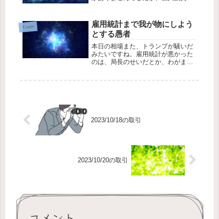
がバリュー株を物色するような相場
となり、優待銘柄・四季報銘柄を押
し上げました。おかげで、今日も大
雇用統計まで我が物にしよう
Trade
勝利。気づいてみれば、12/21を除い
とする愚者
て、12/...
本日の相場また、トランプが騒いだ
みたいですね。雇用統計が悪かった
のは、局長のせいだとか、わがまま
ここに極まれりと、みんな呆れてい
るんじゃないでしょうかね。マーケ
ットは大きく反応しましたが、トラ
ンプのだだっこにはみんな慣れたこ
とでしょう。過剰...
2023/10/18の取引
2023/10/20の取引
コメント