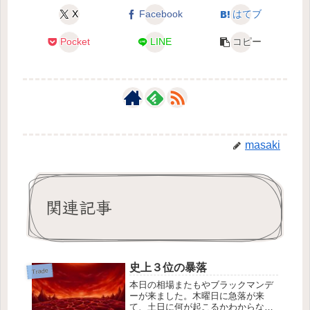
X
Facebook
はてブ
Pocket
LINE
コピー
masaki
関連記事
史上３位の暴落
Trade
本日の相場またもやブラックマンデ
ーが来ました。木曜日に急落が来
て、土日に何が起こるかわからない