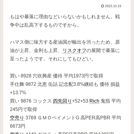
2023.10.19
もはや暴落に理由などいらないかもしれません。戦
争中は乱高下するものですから。
ハマス側に味方する産油国が輸出を渋ったため、原
油が上昇、金利も上昇、
リスクオフ
の展開で暴落に
至ったようです。それにしてもひどい。
買い 8928 穴吹興産 優待 平均1973円で取得
手仕舞 9872 北恵 缶詰 記念配3.8%継続も 優待 損益
+13.7%
買い 9876 コックス
四先回り
+52+53
Rich
鬼指 平均
245円で取得
空売り
3769 ＧＭＯペイメントG 高PER高PBR 平均
6673円