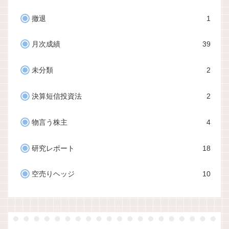
撤退
1
月次成績
39
未分類
2
決算短信投資法
2
物言う株主
4
研究レポート
18
空売りヘッジ
10