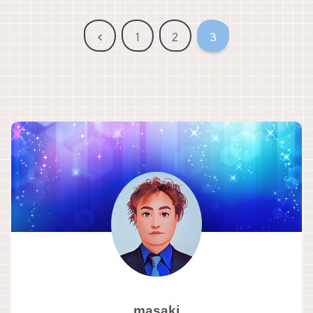
前
1
2
3
へ
masaki