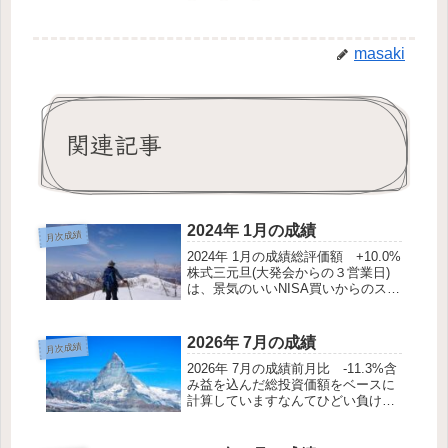
masaki
関連記事
2024年 1月の成績
月次成績
2024年 1月の成績総評価額 +10.0%
株式三元旦(大発会からの３営業日)
は、景気のいいNISA買いからのスタ
ートでした。特別大きな中だるみも
なく、上げたり下げたりはするもの
の、徐々に持ち株は伸びて行きまし
2026年 7月の成績
月次成績
た。一月は三元旦を過ぎれば下げ...
2026年 7月の成績前月比 -11.3%含
み益を込んだ総投資価額をベースに
計算していますなんてひどい負け
方。2024年8月の円キャリートレー
ドの巻き戻し以来の失策です。快進