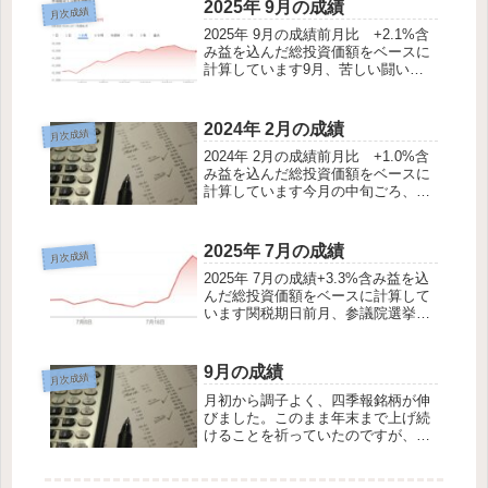
撃を続けるキオクシアに追い買いを
2025年 9月の成績
月次成績
入れてしまったのが敗因です。初め
2025年 9月の成績前月比 +2.1%含
て...
み益を込んだ総投資価額をベースに
計算しています9月、苦しい闘いで
した。日経平均が最高値を更新する
中、空売りは踏みあげられ、優待は
売られることが多かったです。魔の
2024年 2月の成績
月次成績
九月は暴落が来ませんでした。それ
2024年 2月の成績前月比 +1.0%含
どころ...
み益を込んだ総投資価額をベースに
計算しています今月の中旬ごろ、日
経平均が爆上げし、優待などバリュ
ー株が売りたたかれる惨事がありま
した。SQ週は気を付けなければいけ
2025年 7月の成績
月次成績
ないのに、欲をかいてポジションを
2025年 7月の成績+3.3%含み益を込
軽く...
んだ総投資価額をベースに計算して
います関税期日前月、参議院選挙と
いう波乱要因の大きい月ではありま
したが、予想に反して丸く収まり、
用心深く空売りを厚く構えていた
9月の成績
月次成績
分、成績が伸びませんでした。それ
月初から調子よく、四季報銘柄が伸
でも+3...
びました。このまま年末まで上げ続
けることを祈っていたのですが、月
末にかけて失速。終わってみれば
6.8％と大きく勝ち越すことはできた
のですが、後味の悪い結果となりま