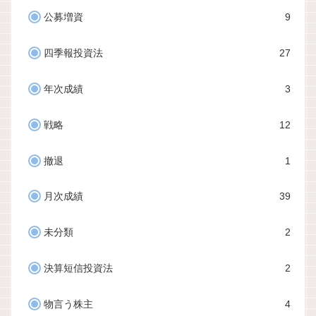
公募増資
9
四季報投資法
27
年次成績
3
戦略
12
撤退
1
月次成績
39
未分類
2
決算短信投資法
2
物言う株主
4