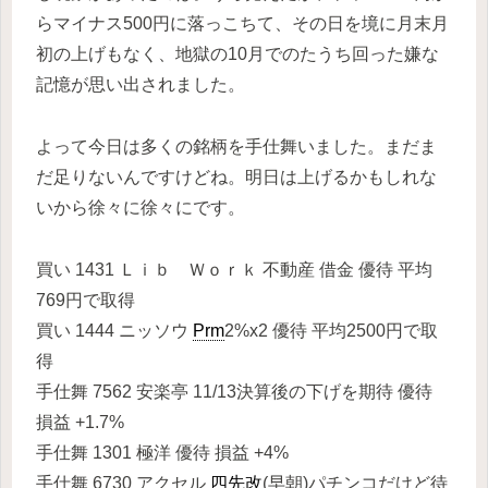
らマイナス500円に落っこちて、その日を境に月末月
初の上げもなく、地獄の10月でのたうち回った嫌な
記憶が思い出されました。
よって今日は多くの銘柄を手仕舞いました。まだま
だ足りないんですけどね。明日は上げるかもしれな
いから徐々に徐々にです。
買い 1431 Ｌｉｂ Ｗｏｒｋ 不動産 借金 優待 平均
769円で取得
買い 1444 ニッソウ
Prm
2%x2 優待 平均2500円で取
得
手仕舞 7562 安楽亭 11/13決算後の下げを期待 優待
損益 +1.7%
手仕舞 1301 極洋 優待 損益 +4%
手仕舞 6730 アクセル
四先改
(早朝)パチンコだけど待