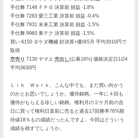
手仕舞 7148 ＦＰＧ 決算前 損益 -1.8%
手仕舞 7283 愛三工業 決算前 損益 -0.4%
手仕舞 7931 未来工業 決算前 損益 -1.5%
手仕舞 9960 東テク 決算前 損益 -1.5%
買い 6150 タケダ機械 好決算+優待5月 平均3010円で
取得
空売り
7130 ヤマエ
売出し
(公募16%) 価格決定日1/24
平均3630円
Ｌｉｂ Ｗｏｒｋ、こんな中でも、まだ買い向かう
のかとお思いでしょうか。優待銘柄。一年に４回も
優待がもらえる珍しい銘柄。権利月の２ケ月前の吉
日に買って権利日直前に売ると過去17回勝率76%期
待値18％もの成績だったんですよ。今回はどういう
成績を残すでしょうか。