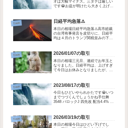
オは大幅マイナス。三タテは厳しい
です😭お盆が明けたら大きく上げる
ことを信じて買い向かいます。手仕
舞 3775 ガイアックス 優待 損益 -6%
手仕舞 9778 昴 ゆっくり売る まず１
日経平均急落⚠️
Trade
つ 全３つ 8/1 優待...
本日の相場日経平均急落⚠️高市総裁
の台湾有事発言を皮切りに、日経平
均は４月のトランプ関税並みの下げ
を演じました。原因は高市さんのみ
ならず、米国での利下げ後退、
NVIDIAの決算警戒、くわえてビット
2026/01/07の取引
Trade
コインの暴落と、複数の要因がリス
本日の相場三元旦、連続でお年玉と
クアセットか...
なりました。日経平均は、上げすぎ
て今日はお休みとなりましたが、優
待NISA買いは今日も続きました。幸
先の良いスタート。今後も優待に資
金が向かってくることを祈ります。
2023/08/17の取引
Trade
本日の成績総評価額 +0.34%含み益
今日もひどいやられかたです😭いつ
を込ん...
までつづくんでしょうかね手仕舞
3548 バロックJ 四先改 配当4.4% 延
長 損益 +0.5%買い 1384 ホクリヨウ
決算短信 下値なら 平均838円で取得
買い 6149 小田原エンジニアリング
2026/03/19の取引
Trade
四先...
本日の相場今日はひどい下げでし