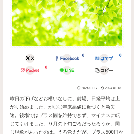
0
0
X
Facebook
はてブ
0
Pocket
LINE
コピー
2024.01.17
2024.01.18
昨日の下げなどお構いなしに、前場、日経平均は上
がり始めました。が〇〇年来高値に近づくと急失
速。後場ではプラス圏を維持できず、マイナスに転
じて引けました。９月の下旬ごろだったろうか。同
じ現象があったのは。うろ覚えだが、プラス500円か