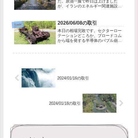
た。原油一服で昨日は上げました
が、イランのエネルギー関連施設が
攻撃を受けて今日は昨日をしのぐ下
げぐあい。３連休前なのも響きまし
た。これがわかっていたら昨日はも
2026/06/08の取引
Trade
っと逃がしたのになぁ。タラレバ言
本日の相場完敗です。セクターロー
ったらキリがないです...
テーションどころか、ブロードコム
から端を発する半導体のバブル崩壊
か！？と思わせるに十分な衝撃的な
下げを演じました。雇用統計が良す
ぎて、利上げになって、景気が悪く
なるだろうという憶測の元、暴落が
スタートしたよう...
2024/01/16の取引
2024/01/18の取引