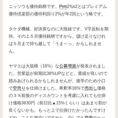
ニッソウも優待銘柄です。
Prm
2%x2とはプレミアム
優待倶楽部の優待利回り2%が年2回という略です。
タケダ機械、好決算なのに大陰線です。V字反転を期
待。その上５月優待銘柄ですから、儲け足りなけれ
ば５月まで持ち越して「うま～っ」かもしれませ
ん。
ヤマエは大規模（16%）な
公募増資
が発表されまし
た。営業益が前期比38%UPなどと、業績が良いので
踏みあげられるかもしれませんが、後学のため小口
で
空売り
を仕掛けました。希釈率16%で
売出し
価格
の３％前後のディスカウントを考慮に入れても仕掛
け価格3630円（前日比▲15%くらい）はあまり割が
良くないかも。もっと上で仕掛けたかったんですけ
どね。こんな地合いですから、少しでも
空売り
ヘッ