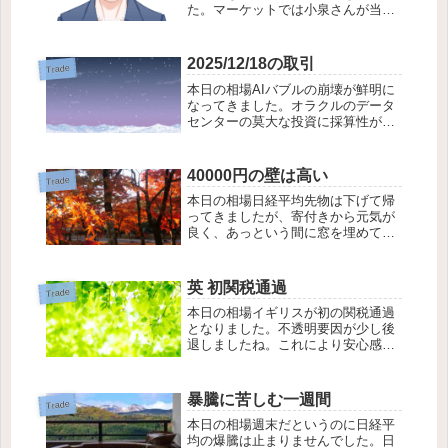
た。マーケットでは小泉さんが当選
すると思われていましたが、高市さ
んが総裁に選ばれ、石破さんが当選
した時と、まったく正反対の動きと
2025/12/18の取引
Trade
なりました。小泉さんで利益確定売
本日の相場AIバブルの崩壊が鮮明に
りだろうと思った投...
なってきました。オラクルのデータ
センターの莫大な投資に採算性が問
われるようになってきました。そも
そもAIの投資って莫大な資金が必要
だが、それにみあったもうけがある
40000円の壁は高い
Trade
のもなのか？生みの親であるOpenAI
本日の相場日経平均先物は下げて帰
でさえ...
ってきましたが、寄付きから元気が
良く、あっという間に窓を埋めてこ
のまま上昇するんじゃないかと言う
勢いでした。しかし、一旦、昨日の
終値に落ち着くと、方向感のない展
英 初関税通過
Trade
開。なかなか40000円の壁は高いよ
本日の相場イギリスが初の関税通過
うに感じまし...
となりました。不透明要因が少し後
退しましたね。これにより安心感が
広がり、株高となりました。
2025/05/09の取引買い 1438 岐阜造
園 優待 平均1819円で取得手仕舞
暴騰に苦しむ一週間
Trade
7512 イオン北海道 2月権利...
本日の相場週末だというのに日経平
均の爆騰は止まりませんでした。日