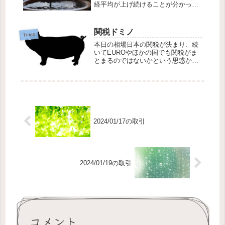
経平均が上げ続けることが分かって
いるなら、日経平均を買えばいいじ
ゃない！と思うかもしれませんが、
ことはそんなに簡単ではありませ
関税ドミノ
Trade
ん。かつて若いころなら幾度となく
本日の相場日本の関税が決まり、続
思いついた方法をそ...
いてEUROやほかの国でも関税がま
とまるのではないかという思惑か
ら、今日も大幅高になりました。し
かしながら、優待株には流れが鈍
く、大きく踏みあげられる空売りも
あり、僕のポートフォリオは完全に
おいてきぼりを食ら...
2024/01/17の取引
2024/01/19の取引
コメント