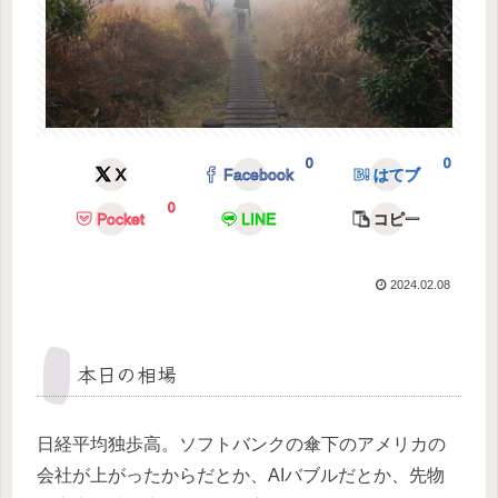
0
0
X
Facebook
はてブ
0
Pocket
LINE
コピー
2024.02.08
本日の相場
日経平均独歩高。ソフトバンクの傘下のアメリカの
会社が上がったからだとか、AIバブルだとか、先物