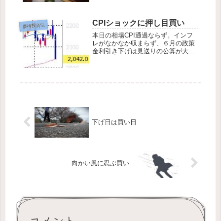
き、優待に買いが広がりました。た
だ空売り銘柄にも買いが入り、踏み
上げを喰らいまい、快勝と言うわけ
CPIショックに押し目買い
優待投資法
にはいきませんでした。空売りを取
本日の相場CPI通過ならず。インフ
っ払ってしまいた...
レがなかなか収まらず、６月の政策
金利引き下げは見送りの公算が大き
くなりました。すると一気に米国10
年債利回りは上昇し、アメリカ株は
広く売られました。日経平均はつれ
安し、500円も安く始まったもの
の、押し目買...
下げ日は買い日
向かい風に忍ぶ買い
コメント