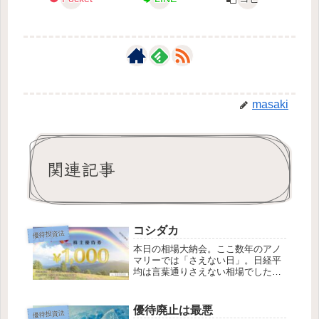
masaki
関連記事
コシダカ
優待投資法
本日の相場大納会。ここ数年のアノ
マリーでは「さえない日」。日経平
均は言葉通りさえない相場でした。
日本の投資家もさすがにお休みに入
っちゃう人が多いのかな🙄そんな中
でも、優待には少し資金が流れ込ん
優待廃止は最悪
優待投資法
できた感覚がありました。おかげさ