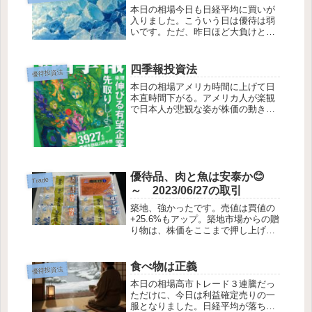
本日の相場今日も日経平均に買いが
まで気持ちよく大...
入りました。こういう日は優待は弱
いです。ただ、昨日ほど大負けとい
うわけではありません。むしろ、
3562 No.1のストップ安がなけれ
ば、勝ちでした。No.1（会社名）
四季報投資法
優待投資法
が、デジタルギフト優待を廃止しま
本日の相場アメリカ時間に上げて日
した。優待...
本直時間下がる。アメリカ人が楽観
で日本人が悲観な姿が株価の動きか
らも伺えます。今日はグロース市場
に買いが入りました。日経平均から
小型株にSHIFTしたような動きでし
た。どうしてTOPIXに来ないの😭
優待・四...
優待品、肉と魚は安泰か😊
Trade
～ 2023/06/27の取引
築地、強かったです。売値は買値の
+25.6%もアップ。築地市場からの贈
り物は、株価をここまで押し上げる
ほど魅力的なようです。手仕舞 8039
築地魚市場 鱈1% 配当1% 儲かる
か？ 優待 損益 +25.6%手仕舞 9173
食べ物は正義
優待投資法
東海汽船 優待...
本日の相場高市トレード３連騰だっ
ただけに、今日は利益確定売りの一
服となりました。日経平均が落ち着