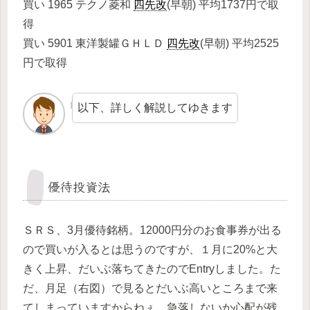
買い 1965 テクノ菱和
四先改
(早朝) 平均1737円で取
得
買い 5901 東洋製罐ＧＨＬＤ
四先改
(早朝) 平均2525
円で取得
以下、詳しく解説してゆきます
優待投資法
ＳＲＳ、3月優待銘柄。12000円分のお食事券が出る
ので買いが入るとは思うのですが、１月に20%と大
きく上昇、だいぶ落ちてきたのでEntryしました。た
だ、月足（右図）で見るとだいぶ高いところまで来
てしまっていますからねぇ。急落しないか心配が残