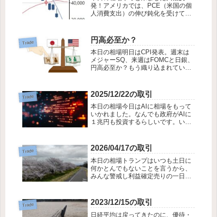
発！アメリカでは、PCE（米国の個
人消費支出）の伸び鈍化を受けて政
策金利利下げの期待から株価が力強
く上昇、日経平均もTOPIXも力強く
上昇。ほとんどの銘柄が値上がりし
円高必至か？
Trade
ました。待ちに待った９日ぶりの反
本日の相場明日はCPI発表。週末は
発でした。助...
メジャーSQ、来週はFOMCと日銀、
円高必至か？もう織り込まれている
のか？株安の流れは止まりません。
今日も昨日の米株高を受けてのはず
なのに、全然その恵みを受けられ
2025/12/22の取引
Trade
ず、大引けにかけてプラス引けか、
本日の相場今日はAIに相場をもって
マイナス引け...
いかれました。なんでも政府がAIに
１兆円も投資するらしいです。いつ
ものようにAIが相場を取ると、優待
は売られ、今日はジミにやられた感
の大きな一日となりました。完全に
2026/04/17の取引
Trade
日経平均と逆相関なポジションにな
本日の相場トランプはいつも土日に
ってます。...
何かとんでもないことを言うから、
みんな警戒し利益確定売りの一日と
なりました。とくにクロージングオ
ークションでは、大きな売りが出た
みたいで、300円くらい日経平均を
2023/12/15の取引
Trade
押し下げました。下げ日は買い日で
日経平均は戻ってきたのに、優待・
セオリー通り買...