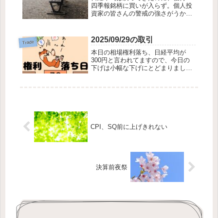
四季報銘柄に買いが入らず。個人投
資家の皆さんの警戒の強さがうかが
えます。もうみんな冬休みかな。来
週、日銀を通過したら・・・・年末
になったら・・・・・はたまたお正
2025/09/29の取引
Trade
月になったら、良い相場が来ること
本日の相場権利落ち、日経平均が
を信じて、総撤退...
300円と言われてますので、今日の
下げは小幅な下げにとどまりまし
た。ここの所、日経平均が爆上げで
したので、一旦おちつくのは解るの
ですが、今日、それがTOPIXに流れ
込んでこないのが残念に思いまし
た。きっと、米国...
CPI、SQ前に上げきれない
決算前夜祭