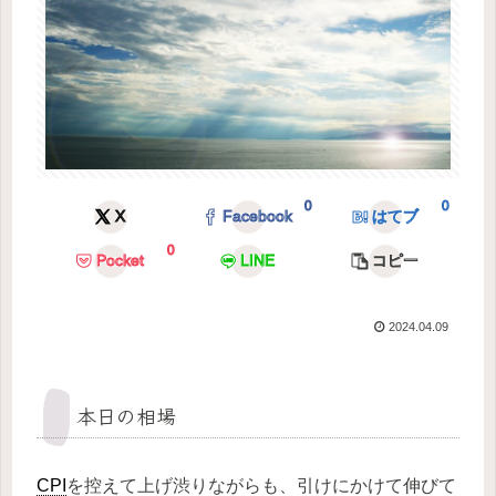
0
0
X
Facebook
はてブ
0
Pocket
LINE
コピー
2024.04.09
本日の相場
CPI
を控えて上げ渋りながらも、引けにかけて伸びて