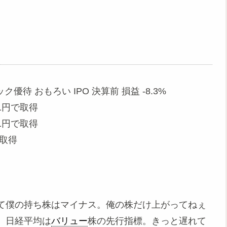
ク優待 おもろい IPO 決算前 損益 -8.3%
61円で取得
01円で取得
で取得
て僕の持ち株はマイナス。俺の株だけ上がってねぇ
。日経平均は
バリュー
株の先行指標。きっと遅れて