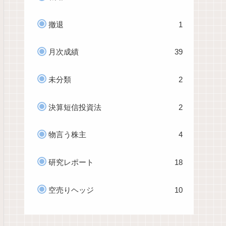
撤退
1
月次成績
39
未分類
2
決算短信投資法
2
物言う株主
4
研究レポート
18
空売りヘッジ
10