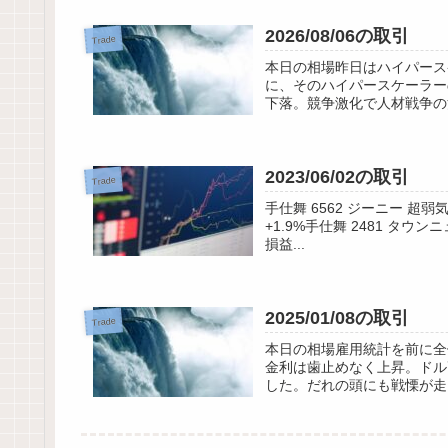
2026/08/06の取引
Trade
本日の相場昨日はハイパース
に、そのハイパースケーラーの
下落。競争激化で人材戦争の
2023/06/02の取引
Trade
手仕舞 6562 ジーニー 超弱気 
+1.9%手仕舞 2481 タウンニ
損益...
2025/01/08の取引
Trade
本日の相場雇用統計を前に全
金利は歯止めなく上昇。ドル
した。だれの頭にも戦慄が走