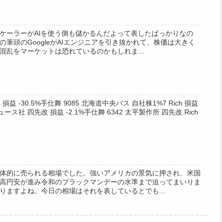
ケーラーがAIを使う側も儲かるんだよって表したばっかりなの
筆頭のGoogleがAIエンジニアを引き抜かれて、株価は大きく
混乱をマーケットは恐れているのかもしれま...
損益 -30.5%手仕舞 9085 北海道中央バス 自社株1%7 Rich 損益
ュース社 四先改 損益 -2.1%手仕舞 6342 太平製作所 四先改 Rich
体的に売られる相場でした。強いアメリカの景気に押され、米国
高円安が進み令和のブラックマンデーの水準まで迫ってまいりま
りますよね。今日の相場はそれを表しているとでも...