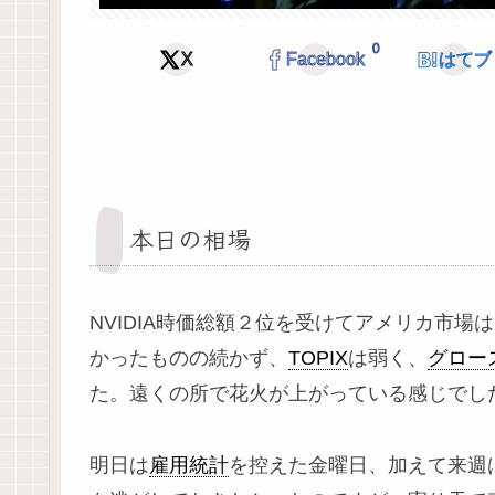
0
X
Facebook
はてブ
本日の相場
NVIDIA時価総額２位を受けてアメリカ市
かったものの続かず、
TOPIX
は弱く、
グロー
た。遠くの所で花火が上がっている感じでし
明日は
雇用統計
を控えた金曜日、加えて来週