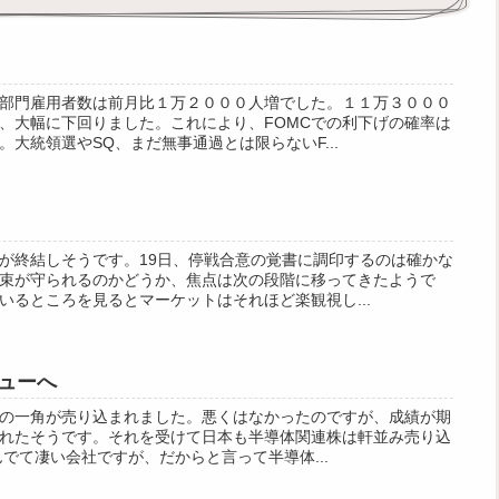
部門雇用者数は前月比１万２０００人増でした。１１万３０００
、大幅に下回りました。これにより、FOMCでの利下げの確率は
大統領選やSQ、まだ無事通過とは限らないF...
が終結しそうです。19日、停戦合意の覚書に調印するのは確かな
束が守られるのかどうか、焦点は次の段階に移ってきたようで
いるところを見るとマーケットはそれほど楽観視し...
ューへ
の一角が売り込まれました。悪くはなかったのですが、成績が期
れたそうです。それを受けて日本も半導体関連株は軒並み売り込
きんでて凄い会社ですが、だからと言って半導体...