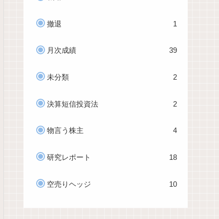
撤退
1
月次成績
39
未分類
2
決算短信投資法
2
物言う株主
4
研究レポート
18
空売りヘッジ
10