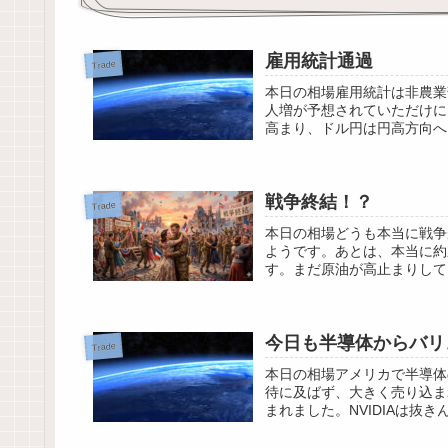
雇用統計通過
Trade
本日の相場雇用統計は非農業
人増が予想されていただけに
高まり、ドル円は円高方向へ。
戦争終結！？
Trade
本日の相場どうも本当に戦争
ようです。あとは、本当に約
す。まだ原油が高止まりして
今日も半導体からバリ
Trade
本日の相場アメリカで半導体
待に及ばず、大きく売り込ま
まれました。NVIDIAは抜