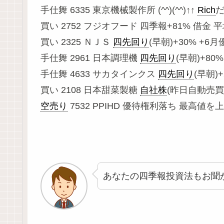
手仕舞 6335 東京機械製作所 (^^)(^^)↑↑
Rich
だ
買い 2752 フジオフード 四季報+81% 借金 
買い 2325 ＮＪＳ
四先回り
(早朝)+30% +6
手仕舞 2961 日本調理機
四先回り
(早朝)+80
手仕舞 4633 サカタインクス
四先回り
(早朝)
買い 2108 日本甜菜製糖
自社株
(昨日自動売買
空売り
7532 PPIHD 優待権利落ち 最高値
あなたの四季報投資法もお聞