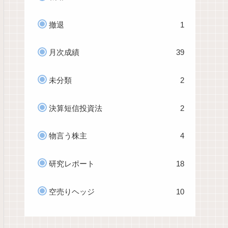
撤退
1
月次成績
39
未分類
2
決算短信投資法
2
物言う株主
4
研究レポート
18
空売りヘッジ
10