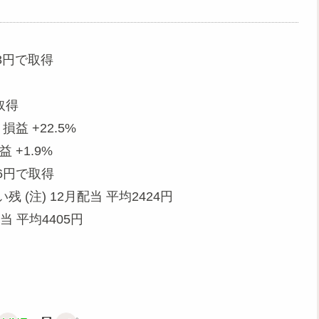
03円で取得
取得
益 +22.5%
 +1.9%
696円で取得
 (注) 12月配当 平均2424円
当 平均4405円