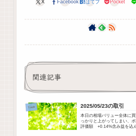
X
Facebook
はてブ
Pocket
関連記事
2025/05/23の取引
Trade
本日の相場バリュー全体に買
っかりと上がってしまい、ポ
評価額 +0.14%含み益を