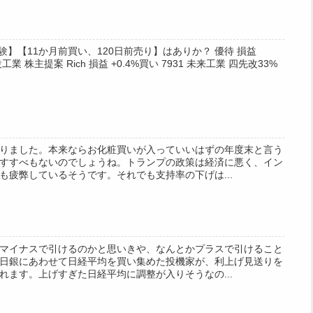
h【実験】【11か月前買い、120日前売り】はありか？ 優待 損益
設工業 株主提案 Rich 損益 +0.4%買い 7931 未来工業 四先改33%
りました。本来ならお化粧買いが入っていいはずの年度末と言う
すすべもないのでしょうね。トランプの政策は経済に悪く、イン
も疲弊しているそうです。それでも支持率の下げは...
マイナスで引けるのかと思いきや、なんとかプラスで引けること
日銀にあわせて日経平均を買い集めた投機家が、利上げ見送りを
れます。上げすぎた日経平均に調整が入りそうなの...