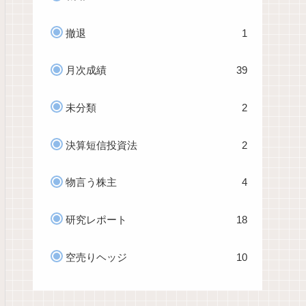
撤退
1
月次成績
39
未分類
2
決算短信投資法
2
物言う株主
4
研究レポート
18
空売りヘッジ
10