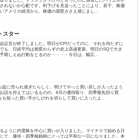
見送りました。トランプが下げろと言ったのに無視したパウエルさ
されないか心配です。利下げを見送ったことにより、若干、株価
いアメリカ経済から、株価の底堅ささえ感じまし...
トスター
会証言が終了しました。明日がCPIだってのに、それを待たずに
でも、日経平均は相変わらずの史上高値更新。明日のSQで大き
予期しえぬ行動をとるのか・・・・今日は、幅広...
お盆に売られ過ぎたらしく、明けてやっと買い戻しが入ったよう
お話を控えてはいるものの、8月の優待取り、四季報先回り買
をも狙った買い手がしびれを切らして買いに入ったよ...
るように内需株を中心に買いが入りました。マイナスで始める日
じて、優待・四季報銘柄にとっては平和な一日になりました。本