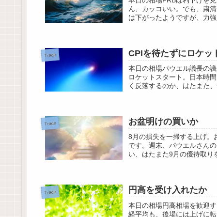
本日の相場FRBは利下げを
ん、カッコいい。でも、粛清
は下がったようですが、力強
CPIを待たずにロケッ
Trade
本日の相場パウエル議長の議
ロケットスタート。日本時間
く反落するのか、はたまた、
お盆明けの買いか
Trade
8月の損失を一掃する上げ。
です。週末、パウエルさんの
い、はたまた9月の優待取り
円高を受け入れたか
Trade
本日の相場円高相場を歓迎す
経平均も、後場には上げに転