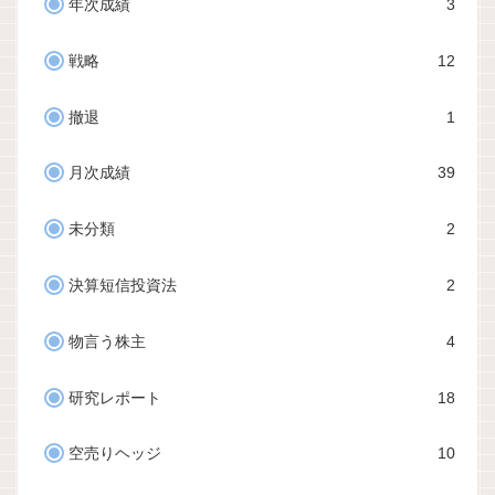
年次成績
3
戦略
12
撤退
1
月次成績
39
未分類
2
決算短信投資法
2
物言う株主
4
研究レポート
18
空売りヘッジ
10