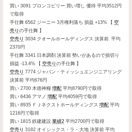
買い 3091 ブロンコビリー 買い増し 優待 平均3512円
で取得
手仕舞 6562 ジーニー 3月権利落ち 損益 +13% 【
空
売り
の手仕舞 】
空売り
3034 クオールホールディングス 決算前 平均
2370円
手仕舞 3341 日本調剤 決算前 勢いがあるので損切り
損益 -13.4% 【
空売り
の手仕舞 】
空売り
7774 ジャパン・ティッシュエンジニアリング
決算前 平均676円
買い 2700 木徳神糧
増配
平均8790円で取得
買い 6436 アマノ
増配
平均4059円で取得
買い 8935 ＦＪネクストホールディングス
増配
平均
1216円で取得
買い 1815 鉄建建設
業績2
平均2700円で取得
空売り
3182 オイシックス・ラ・大地 決算前 平均