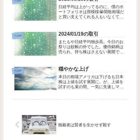
Trade
におされそうな予感がします。手仕
日経平均は上がってるのに、僕のポ
舞 1852 淺...
ートフォリオは雨模様😭閑散相場だ
と買い支えてくれる人もいなくて、
ちょっと落ちると際限なく落ちる、
そんなピンポイント滝落とし攻撃を
何発か被弾しました。そんな株は買
2024/01/19の取引
Trade
い時な気がするんですけどね。もう
またもや日経平均独歩高。今日のお
一段安を喰らった...
祭りは蚊帳の外でした。優待銘柄は
売られ、持ち株はさえない展開でし
た。日銀政策決定会合を控えてでし
ょうか。政策発表があるまで神経質
な展開になりそうです。今日の取引
穏やかな上げ
Trade
です買い 3075 銚子丸 優待 平均
本日の相場アメリカは下げるも日本
1681円...
株は上値を試す展開に。が、上値を
試すのも束の間、一気に失速しマイ
ナス圏内に突入。始終、利益確定売
りと押し目買いとのせめぎあいで、
かろうじてプラス圏で引けました。
優待・四季報銘柄には安定した需要
が確認されていま...
独裁者は賢者を生かせず殺す