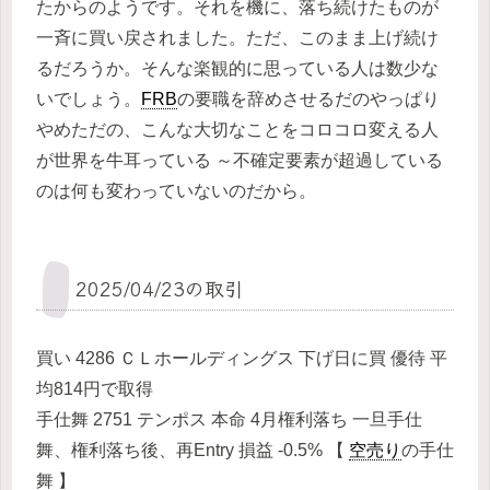
たからのようです。それを機に、落ち続けたものが
一斉に買い戻されました。ただ、このまま上げ続け
るだろうか。そんな楽観的に思っている人は数少な
いでしょう。
FRB
の要職を辞めさせるだのやっぱり
やめただの、こんな大切なことをコロコロ変える人
が世界を牛耳っている ～不確定要素が超過している
のは何も変わっていないのだから。
2025/04/23の取引
買い 4286 ＣＬホールディングス 下げ日に買 優待 平
均814円で取得
手仕舞 2751 テンポス 本命 4月権利落ち 一旦手仕
舞、権利落ち後、再Entry 損益 -0.5% 【
空売り
の手仕
舞 】