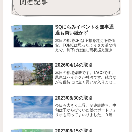
関連記事
SQにらみイベントを無事通
Trade
過も買い続かず
本日の相場CPIは予想を超える物価
安、FOMCは思ったよりタカ派な構
えで、利下げは無し現状据え置きと
なりました。イベントを無事通過と
いう事で日本株は高めに寄り付くも
のの続かず。あっという間に売り込
2026/04/14の取引
Trade
まれ、一日中売り込まれる展開とな
本日の相場爆謄です。TACOです。
りました。メ...
恩恵はハイテクが独占です。残念な
がら優待には全く買いが入りません
でした。優待の時代ももう終わりな
のでしょうか。また復帰する時代が
来るかもしれませんが、なんだか今
2023/08/30の取引
Trade
とは思えません。優待銘柄だけでは
今日も大きく上昇。８連続勝ち。中
おいて行かれて...
旬は干からびていた僕のポートフォ
リオも潤ってまいりました。９連騰
と、気持ちよく８月を切り抜けたい
ところですが、週末に雇用統計を控
えていますので、一旦利益確定売り
2023/08/15の取引