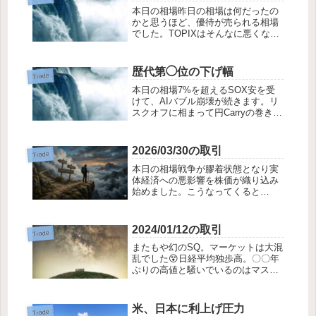
本日の相場昨日の相場は何だったの
思えます。今後...
かと思うほど、優待が売られる相場
でした。TOPIXはそんなに悪くなか
ったのに何が起こったのでしょう
か。昨年の同時期は陽光がさんさん
と輝いていたのに、今年はすぐに曇
歴代第◯位の下げ幅
Trade
ってしまいます。成績が思うように
本日の相場7%を超えるSOX安を受
いかない時はポ...
けて、AIバブル崩壊が続きます。リ
スクオフに相まって円Carryの巻き戻
しも進み、大幅円高、日経平均大幅
安で今日のマーケットも大混乱でし
た。歴代第◯位の下げ幅とか。先月
2026/03/30の取引
Trade
を彷彿とさせるさげっぷりに恐怖し
本日の相場戦争が膠着状態となり実
た投資...
体経済への悪影響を株価が織り込み
始めました。こうなってくると
TACOで明日は上がる、などと楽観
的に見ることができなくなります
が、感性で買い向かってしまいまし
2024/01/12の取引
Trade
た。明日上げるのか下げるのか。も
またもや幻のSQ。マーケットは大混
う誰にもわかりません...
乱でした😵日経平均独歩高。〇〇年
ぶりの高値と騒いでいるのはマスコ
ミだけで、個人投資家は置いてけぼ
りを喰らう気持ちの悪い相場です。
大型株さえ買っていれば勝てるのに
米、日本に利上げ圧力
Trade
どうして小型株を買うのだろ