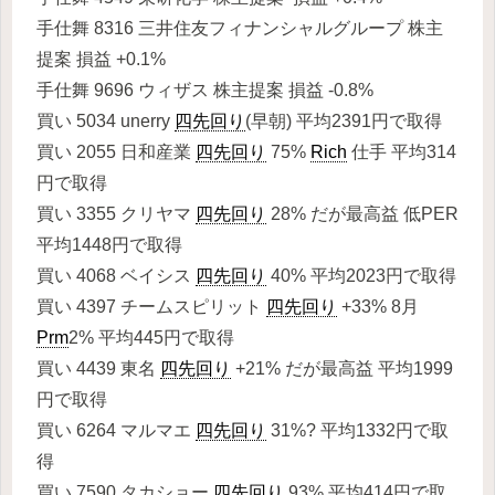
手仕舞 8316 三井住友フィナンシャルグループ 株主
提案 損益 +0.1%
手仕舞 9696 ウィザス 株主提案 損益 -0.8%
買い 5034 unerry
四先回り
(早朝) 平均2391円で取得
買い 2055 日和産業
四先回り
75%
Rich
仕手 平均314
円で取得
買い 3355 クリヤマ
四先回り
28% だが最高益 低PER
平均1448円で取得
買い 4068 ベイシス
四先回り
40% 平均2023円で取得
買い 4397 チームスピリット
四先回り
+33% 8月
Prm
2% 平均445円で取得
買い 4439 東名
四先回り
+21% だが最高益 平均1999
円で取得
買い 6264 マルマエ
四先回り
31%? 平均1332円で取
得
買い 7590 タカショー
四先回り
93% 平均414円で取