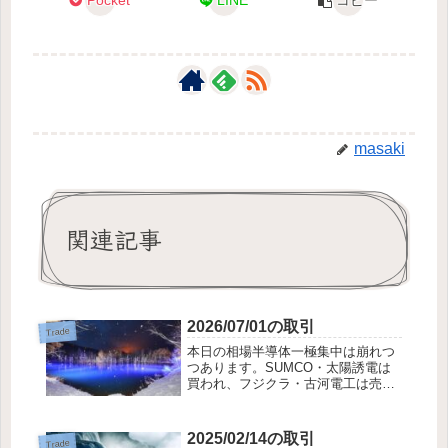
Pocket
LINE
コピー
masaki
関連記事
2026/07/01の取引
Trade
本日の相場半導体一極集中は崩れつ
つあります。SUMCO・太陽誘電は
買われ、フジクラ・古河電工は売ら
れました。キオクシアも上値の重い
展開。何を基準に明暗が分かれてい
るのか説明のつかない展開。投機筋
2025/02/14の取引
Trade
の都合で上げ下げしているようにも