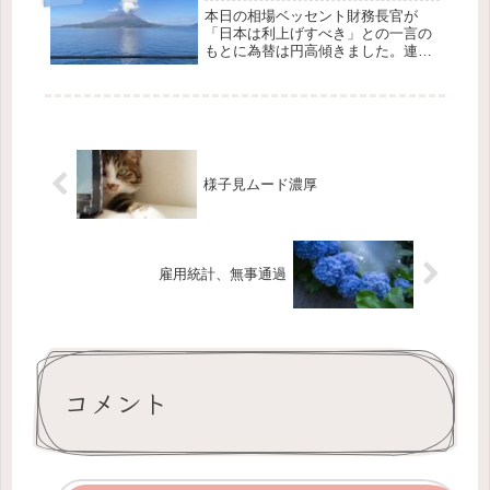
本日の相場ベッセント財務長官が
う・・・・・というの...
「日本は利上げすべき」との一言の
もとに為替は円高傾きました。連
日、暴騰ぎみの日本株にとっては急
落のきっかけとなり、前場に大きく
値を落とし、終日元気のない相場と
なりました。投機的なマネーは上げ
ても下げやすい。最高...
様子見ムード濃厚
雇用統計、無事通過
コメント