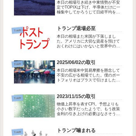
本日の相場引き続き中東情勢が不安
優待も買われず、円...
定でTOPIXは下げ、半導体だけに一
極集中してかろうじて日経平均をプ
ラスに押しとどめました。日経平均
がプラスなのに、バリュー中心の僕
の持ち株は-1%に近い大敗。NT倍率
トランプ退場必至
Trade
は大きくひび割れ、地獄の絵図を描
本日の相場また米国が下落しまし
いている...
た。アメリカに大切な資産を預けて
おくわけにはいかないと世界中の資
金が引き上げられているようです。
行き先はどこか？日本株もあながち
悪くはないのですが、本命は欧州の
2025/06/02の取引
Trade
ようです。また、株から金へのシフ
本日の相場米中貿易摩擦を懸念して
トも行われているよ...
不安の広がる相場でした。僕のポー
トフォリオはプラスで引けました。
売り建てに助けられた格好です。暴
騰相場には弱いですが、このような
暗雲立ち込める相場では、程よい空
2023/11/15の取引
Trade
売りが生きてきます。今後も、コン
物価上昇率を表すCPI。予想よりも
スタントにプラス...
小さい数字だったようで、もう政策
金利の引き上げの必要はなさそうと
靄が晴れて、日経平均・グロースは
大変な上昇を見せました。まだ、何
が起こるかわからないという警戒感
トランプ噛まれる
Trade
は残るものの、マーケットは上へ上