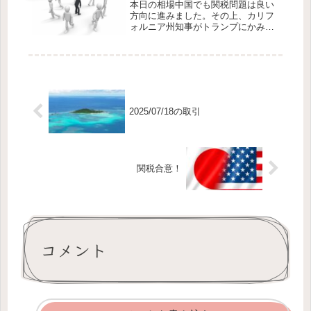
本日の相場中国でも関税問題は良い
へと上げたがっ...
方向に進みました。その上、カリフ
ォルニア州知事がトランプにかみつ
きました。かっこいい！！「強いア
メリカには賛成だが、関税は経済を
壊している」と、嬉しい発言。彼が
次期大統領かしら。関税問題が後退
し、今日も良い波...
2025/07/18の取引
関税合意！
コメント