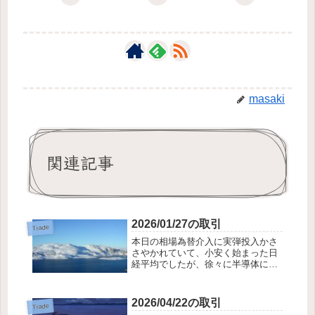
masaki
関連記事
2026/01/27の取引
Trade
本日の相場為替介入に実弾投入かさ
さやかれていて、小安く始まった日
経平均でしたが、徐々に半導体に買
いが入り、日経平均が押し上げまし
た。円高も一服しました。優待に
は、なかなか買いが入りません。急
2026/04/22の取引
Trade
激な円高で日経平均の急落局面では