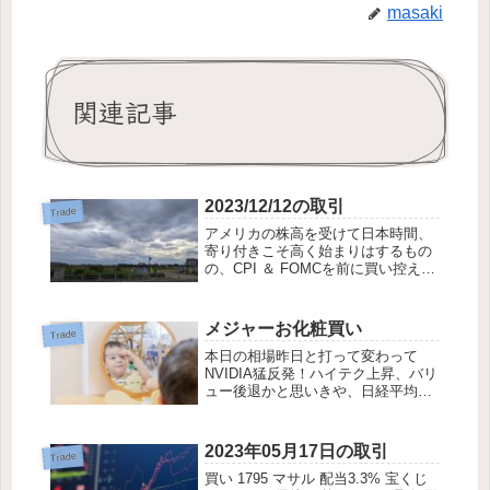
masaki
関連記事
2023/12/12の取引
Trade
アメリカの株高を受けて日本時間、
寄り付きこそ高く始まりはするもの
の、CPI ＆ FOMCを前に買い控え優
性。大引けまで元気のない展開で幕
を閉じました。今日の取引です手仕
舞 8934 サンフロンティア不動産
メジャーお化粧買い
Trade
(冬)好決算 ホテル割引 PER6...
本日の相場昨日と打って変わって
NVIDIA猛反発！ハイテク上昇、バリ
ュー後退かと思いきや、日経平均が
全体相場をけん引してゆき、バリュ
ーも調子が良かったようです。３の
倍数月の時、SQはメジャーSQと言
2023年05月17日の取引
Trade
うように、お化粧買いにもメジャー
買い 1795 マサル 配当3.3% 宝くじ
お化粧買い...