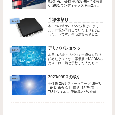
0.5% Rich 優待 平均3278円で取得買
い 2981 ランディックス Prm2% 配
当2.3% 優待 平均3011円で取得手仕
舞 5440 共英製鋼 増配4.5<--4% 大幅
上ぶれ 強気...
半導体祭り
Trade
本日の相場NVIDIAの決算が出まし
た。市場が予想していたよりも良か
ったようです。今期決算もさること
ながら翌年の予想も良く、供給が需
要に追い付かない ～ 作れば作るほ
ど売れるといったことでしょうか。
アリババショック
Trade
それを受けて日本市場でも半導体関
本日の相場アリババで半導体を作り
連がにぎわ...
始めたようです。廉価版にNVIDIAの
売り上げ下落と予想した人たちに売
り浴びせを受けたようです。アメリ
カではSOXが-3%。日本時間でも、
軒並み、半導体関連は売り込まれた
2023/09/12の取引
Trade
ようです。ただ、中華AIがどこまで
手仕舞 2929 ファーマフーズ 四先改
アメ...
+94% 借金 9/11 損益 -12.7%買い
7831 ウィルコ 優待導入4% 化粧品
平均141円で取得手仕舞 1844 大盛工
業 四先回り+19+19 9/14一旦売 決算
後、落ちたら買い戻し...