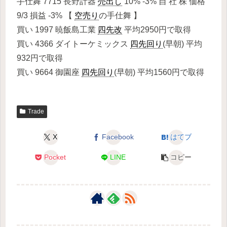
手仕舞 7715 長野計器
売出し
10% -3% 自 社 株 価格
9/3 損益 -3% 【
空売り
の手仕舞 】
買い 1997 暁飯島工業
四先改
平均2950円で取得
買い 4366 ダイトーケミックス
四先回り
(早朝) 平均
932円で取得
買い 9664 御園座
四先回り
(早朝) 平均1560円で取得
Trade
X
Facebook
はてブ
Pocket
LINE
コピー