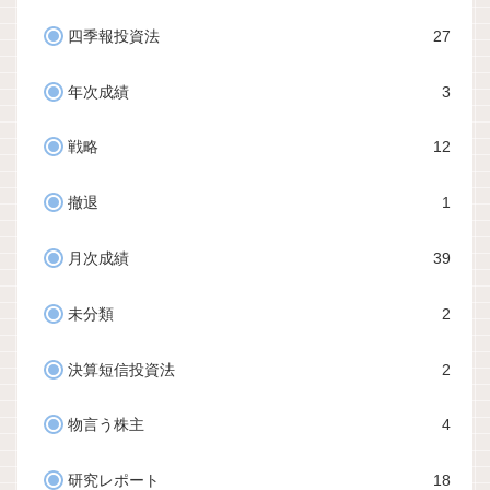
四季報投資法
27
年次成績
3
戦略
12
撤退
1
月次成績
39
未分類
2
決算短信投資法
2
物言う株主
4
研究レポート
18