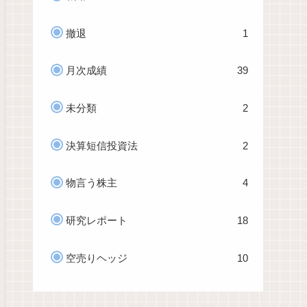
撤退
1
月次成績
39
未分類
2
決算短信投資法
2
物言う株主
4
研究レポート
18
空売りヘッジ
10