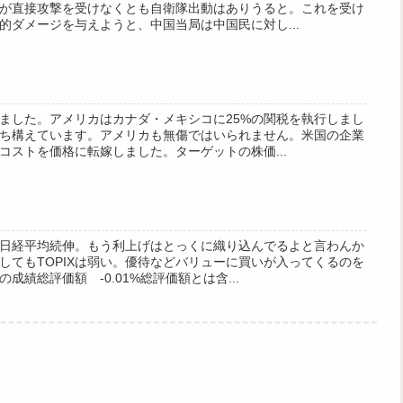
が直接攻撃を受けなくとも自衛隊出動はありうると。これを受け
的ダメージを与えようと、中国当局は中国民に対し...
ました。アメリカはカナダ・メキシコに25%の関税を執行しまし
ち構えています。アメリカも無傷ではいられません。米国の企業
コストを価格に転嫁しました。ターゲットの株価...
日経平均続伸。もう利上げはとっくに織り込んでるよと言わんか
してもTOPIXは弱い。優待などバリューに買いが入ってくるのを
績総評価額 -0.01%総評価額とは含...