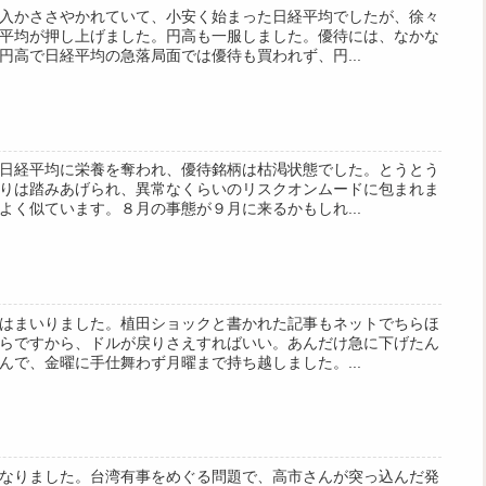
入かささやかれていて、小安く始まった日経平均でしたが、徐々
平均が押し上げました。円高も一服しました。優待には、なかな
円高で日経平均の急落局面では優待も買われず、円...
日経平均に栄養を奪われ、優待銘柄は枯渇状態でした。とうとう
りは踏みあげられ、異常なくらいのリスクオンムードに包まれま
よく似ています。８月の事態が９月に来るかもしれ...
はまいりました。植田ショックと書かれた記事もネットでちらほ
らですから、ドルが戻りさえすればいい。あんだけ急に下げたん
んで、金曜に手仕舞わず月曜まで持ち越しました。...
なりました。台湾有事をめぐる問題で、高市さんが突っ込んだ発