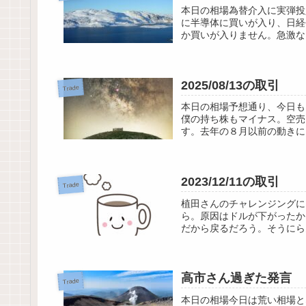
本日の相場為替介入に実弾投
に半導体に買いが入り、日経
か買いが入りません。急激な
2025/08/13の取引
Trade
本日の相場予想通り、今日も
僕の持ち株もマイナス。空売
す。去年の８月以前の動きに
2023/12/11の取引
Trade
植田さんのチャレンジングに
ら。原因はドルが下がったか
だから戻るだろう。そうにら
高市さん過ぎた発言
Trade
本日の相場今日は荒い相場と