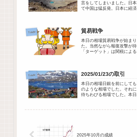
言をしてしまいました。日本
て中国は猛反発。日本に経済
貿易戦争
Trade
本日の相場貿易戦争が始まり
た。当然ながら報復攻撃が待
「ターゲット」は関税による
2025/01/23の取引
Trade
本日の相場日銀を前にしても
のような相場でした。それに
待ちわびる相場でした。本日の成
2025年10月の成績