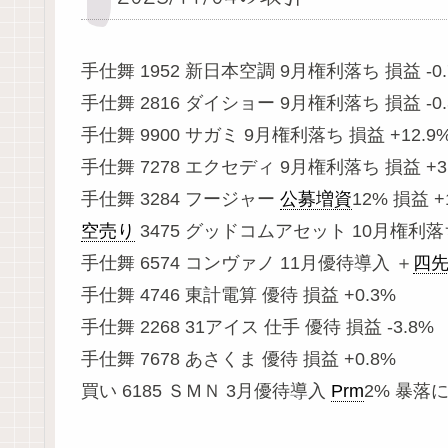
手仕舞 1952 新日本空調 9月権利落ち 損益 -0
手仕舞 2816 ダイショー 9月権利落ち 損益 -0
手仕舞 9900 サガミ 9月権利落ち 損益 +12.9
手仕舞 7278 エクセディ 9月権利落ち 損益 +3
手仕舞 3284 フージャー
公募増資
12% 損益 +
空売り
3475 グッドコムアセット 10月権利落ち
手仕舞 6574 コンヴァノ 11月優待導入 ＋
四
手仕舞 4746 東計電算 優待 損益 +0.3%
手仕舞 2268 31アイス 仕手 優待 損益 -3.8%
手仕舞 7678 あさくま 優待 損益 +0.8%
買い 6185 ＳＭＮ 3月優待導入
Prm
2% 暴落