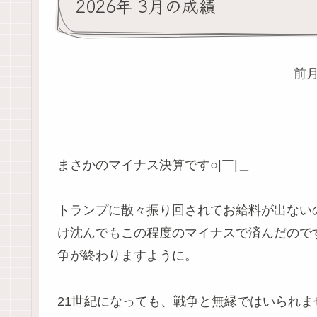
2026年 3月の成績
前月
まさかのマイナス決算です○|￣|＿
トランプに散々振り回されてお給料が出ない
け沈んでもこの程度のマイナスで済んだので
争が終わりますように。
21世紀になっても、戦争と無縁ではいられま