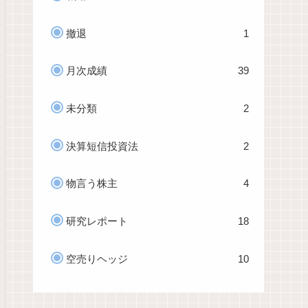
撤退
1
月次成績
39
未分類
2
決算短信投資法
2
物言う株主
4
研究レポート
18
空売りヘッジ
10