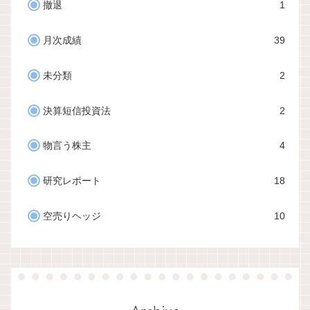
撤退
1
月次成績
39
未分類
2
決算短信投資法
2
物言う株主
4
研究レポート
18
空売りヘッジ
10