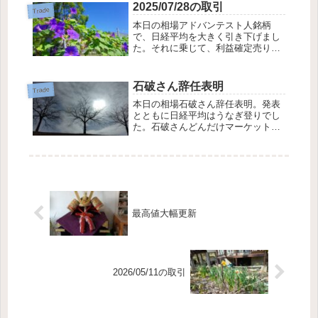
が点灯するかもしれません。セクタ
2025/07/28の取引
Trade
ーローテーションはまだまだ続きま
本日の相場アドバンテスト人銘柄
す。オリエンタル...
で、日経平均を大きく引き下げまし
た。それに乗じて、利益確定売りが
進んだんでしょうか、今日はさえな
い相場となりました。本日の成績総
評価額 -0.12%含み益を込んだ総投
石破さん辞任表明
Trade
資価額をベースに計算していますバ
本日の相場石破さん辞任表明。発表
ランスレバレ...
とともに日経平均はうなぎ登りでし
た。石破さんどんだけマーケットに
嫌われているのか。とても運の悪い
時に首相になったと思います。選挙
で強そうと自民党の顔として代表席
に立たされ、選挙が終わったら用無
しと降ろされて。...
最高値大幅更新
2026/05/11の取引