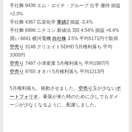
手仕舞 9439 エム・エイチ・グループ 仕手 優待 損益
+2.3%
手仕舞 4367 広栄化学
業績2
損益 -3.4%
手仕舞 6996 ニチコン 新値法 3回 4.54% 損益 +6.4%
買い 6841 横河電機
自社株
3.5% 平均5171円で取得
空売り
3148 クリエイトSDHD 5月権利落ち 平均
3300円
空売り
7487 小津産業 5月権利落ち 平均1887円
空売り
9765 オオバ 5月権利落ち 平均1213円
5月権利落ち、発動させました。
空売り
玉が少ない
ポ
ートフォリオ
。暴落が来た時のために少しでもダメ
ージが少なくなるように、配慮しました。