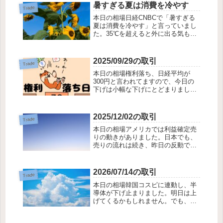
暑すぎる夏は消費を冷やす
Trade
本日の相場日経CNBCで「暑すぎる
夏は消費を冷やす」と言っていまし
た。35℃を超えると外に出る気も起
らなくなってしまうみたいですね。
今日の下げはその下げか、なんて思
ってしまう程、暑い日が続きます。
2025/09/29の取引
Trade
ビール銘柄とか、ディズニーランド
本日の相場権利落ち、日経平均が
が下げていま...
300円と言われてますので、今日の
下げは小幅な下げにとどまりまし
た。ここの所、日経平均が爆上げで
したので、一旦おちつくのは解るの
ですが、今日、それがTOPIXに流れ
2025/12/02の取引
Trade
込んでこないのが残念に思いまし
本日の相場アメリカでは利益確定売
た。きっと、米国...
りの動きがありました。日本でも、
売りの流れは続き、昨日の反動で
か、一旦は小高く始まるも、ほとん
どゼロに近い形で終了しました。優
待株もさえませんでした。本日の成
2026/07/14の取引
Trade
績総評価額 -0.27%含み益を込んだ
本日の相場韓国コスピに連動し、半
総投資価額を...
導体が下げ止まりました。明日は上
げてくるかもしれません。でも、ま
だ調整が終わったとは言い切れませ
ん。上げてきたら空売りのシグナル