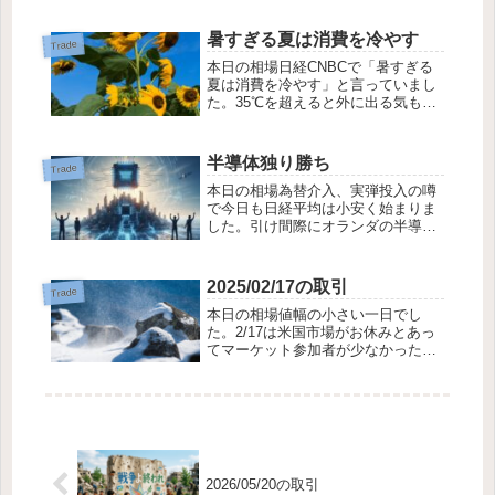
速報が流れると、垢抜け感から、一
斉に上昇に転じました。金利が上昇
暑すぎる夏は消費を冷やす
Trade
すると、お金が借りにくくなり、設
本日の相場日経CNBCで「暑すぎる
備投資や、住宅の...
夏は消費を冷やす」と言っていまし
た。35℃を超えると外に出る気も起
らなくなってしまうみたいですね。
今日の下げはその下げか、なんて思
ってしまう程、暑い日が続きます。
半導体独り勝ち
Trade
ビール銘柄とか、ディズニーランド
本日の相場為替介入、実弾投入の噂
が下げていま...
で今日も日経平均は小安く始まりま
した。引け間際にオランダの半導体
の決算が良かったという事で、半導
体関連が急騰、一部の銘柄だけで日
経平均を押し上げる格好となりまし
2025/02/17の取引
Trade
た。日経平均は上がれども、多くの
本日の相場値幅の小さい一日でし
銘柄は下落し、優...
た。2/17は米国市場がお休みとあっ
てマーケット参加者が少なかったよ
うです。大型株が買われ小型株が売
られやすい展開でしたでした。比較
的小型である優待株は売られ、優待
ポートフォリオ連敗中です。早く優
待に順風が吹き...
2026/05/20の取引