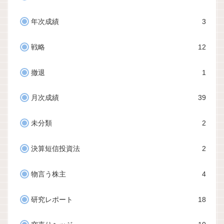
年次成績
3
戦略
12
撤退
1
月次成績
39
未分類
2
決算短信投資法
2
物言う株主
4
研究レポート
18