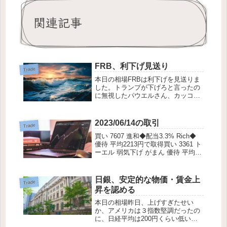
関連記事
FRB、利下げ見送り
Trade
本日の相場FRBは利下げを見送りま
した。トランプが下げろと言ったの
に無視したパウエルさん、カッコい
い。でも、粛清されないか心配で
す。利下げを見送ったことにより、
若干、株価は下がったようですが、
2023/06/14の取引
Trade
力強いアメリカ経済から、株価の底
買い 7607 進和◆配当3.3% Rich◆
堅ささえ感じまし...
優待 平均2213円で取得買い 3361 ト
ーエル 弱気下げ がまん 優待 平均
741円で取得買い 3418 バルニバービ
高PER 決算からの下げ 少し買い増
し 優待 平均1402円で買い増...
日銀、安定的な物価・賃金上
Trade
昇を認める
本日の相場昨日、上げすぎたせい
か、アメリカは３指数堅調だったの
に、日経平均は200円くらい低い水
準でのスタート。後場、日銀の政策