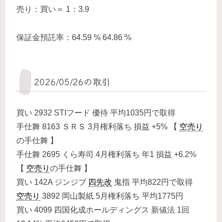
売り：買い＝ 1：3.9
保証金預託率：64.59 % 64.86 %
2026/05/26の取引
買い 2932 STIフード 優待 平均1035円で取得
手仕舞 8163 ＳＲＳ 3月権利落ち 損益 +5% 【
空売り
の手仕舞 】
手仕舞 2695 くら寿司 4月権利落ち 年1 損益 +6.2%
【
空売り
の手仕舞 】
買い 142A ジンジブ
四先改
鬼指 平均822円で取得
空売り
3892 岡山製紙 5月権利落ち 平均1775円
買い 4099 四国化成ホールディングス 新値法 1回