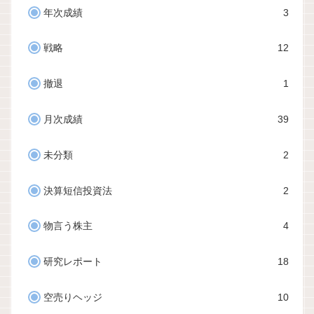
年次成績
3
戦略
12
撤退
1
月次成績
39
未分類
2
決算短信投資法
2
物言う株主
4
研究レポート
18
空売りヘッジ
10