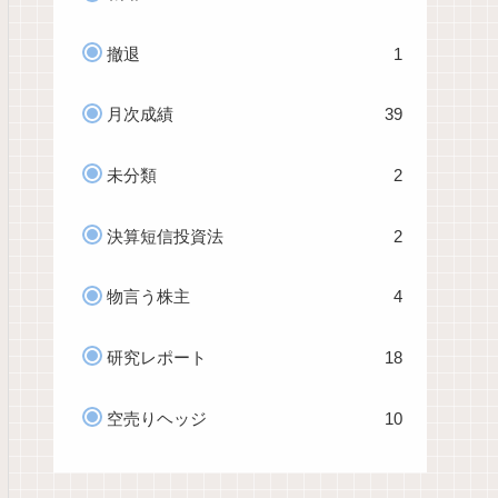
撤退
1
月次成績
39
未分類
2
決算短信投資法
2
物言う株主
4
研究レポート
18
空売りヘッジ
10