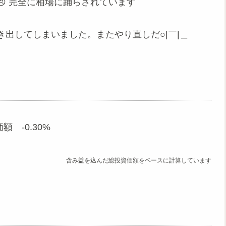
 完全に相場に踊らされています
出してしまいました。またやり直しだ○|￣|＿
額 -0.30%
含み益を込んだ総投資価額をベースに計算しています