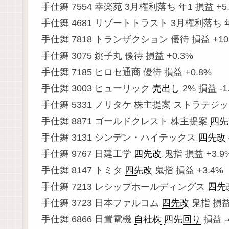
手仕舞 7554 幸楽苑 3月権利落ち 年1 損益 +5
手仕舞 4681 リゾートトラスト 3月権利落ち 年1
手仕舞 7818 トランザクション 優待 損益 +10
手仕舞 3075 銚子丸 優待 損益 +0.3%
手仕舞 7185 ヒロセ通商 優待 損益 +0.8%
手仕舞 3003 ヒューリック
売出し
2% 損益 -1
手仕舞 5331 ノリタケ 株主提案 ストラテジック
手仕舞 8871 ゴールドクレスト 株主提案
四先
手仕舞 3131 シンデン・ハイテックス
四先改
手仕舞 9767 日建工学
四先改
鬼指 損益 +3.9
手仕舞 8147 トミタ
四先改
鬼指 損益 +3.4%
手仕舞 7213 レシップホールディングス
四先
手仕舞 3723 日本ファルコム
四先改
鬼指 損益 
手仕舞 6866 日置電機
自社株
四先回り
損益 -