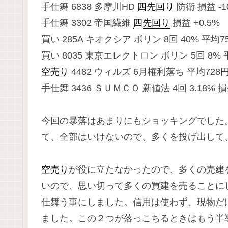
手仕舞 6838 多摩川HD
四先回り
防衛 損益 -1
手仕舞 3302 帝国繊維
四先回り
損益 +0.5%
買い 285A キオクシア ボリン 8回 40% 平均
買い 8035 東京エレクトロン ボリン 5回 8% 
空売り
4482 ウィルズ 6月権利落ち 平均728
手仕舞 3436 ＳＵＭＣＯ 新値法 4回 3.18% 損益
今回の暴落はあまりにもショッキングでした
て、全部はいけないので、多くを投げ出して
空売り
が役に立たなかったので、多くの売建
いので、思い切って多くの買建を売ることに
仕舞う事にしました。信用は使わず、現物だ
ました。この２つが落っこちるときはもう半