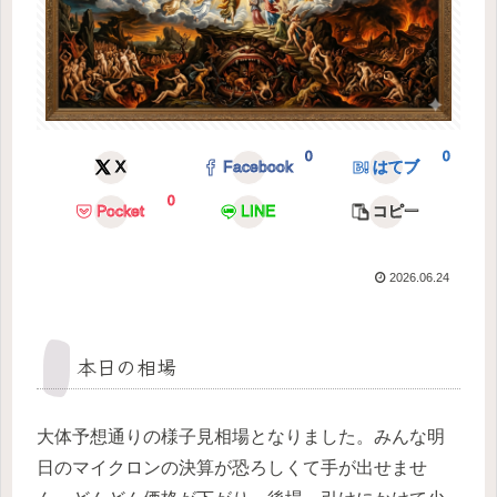
0
0
X
Facebook
はてブ
0
Pocket
LINE
コピー
2026.06.24
本日の相場
大体予想通りの様子見相場となりました。みんな明
日のマイクロンの決算が恐ろしくて手が出せませ