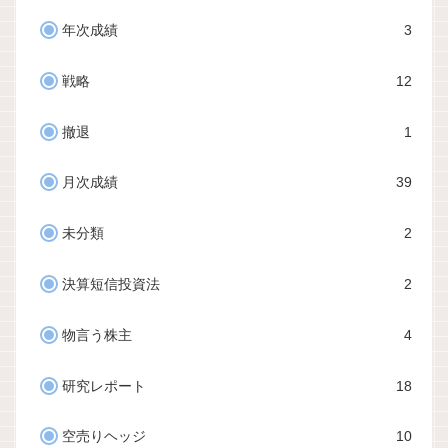
年次成績
3
戦略
12
撤退
1
月次成績
39
未分類
2
決算短信投資法
2
物言う株主
4
研究レポート
18
空売りヘッジ
10