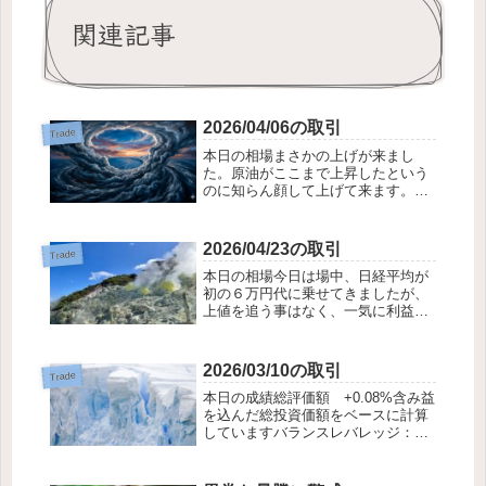
関連記事
2026/04/06の取引
Trade
本日の相場まさかの上げが来まし
た。原油がここまで上昇したという
のに知らん顔して上げて来ます。４
月は外国人の買いが入ると言われて
います。なんでも、配当金や還付金
をGETした外国人が、その再投資で
2026/04/23の取引
Trade
買うんだそうです。申告利益を圧縮
本日の相場今日は場中、日経平均が
するための３月の...
初の６万円代に乗せてきましたが、
上値を追う事はなく、一気に利益確
定売りに押されました。中東でサプ
ライチェーンに問題をきたしている
のに、株価が最高値っていうこと自
2026/03/10の取引
Trade
体がおかしな動きだと思います。あ
本日の成績総評価額 +0.08%含み益
り余ったお金が、...
を込んだ総投資価額をベースに計算
していますバランスレバレッジ：0.1
倍売り：買い＝ 1：1.2保証金預託
率：256.01 % 238.81 %2026/03/10
の取引空売り 4062 イビデン 売出