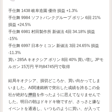
手仕舞 1438 岐阜造園 優待 損益 +1.3%
手仕舞 9984 ソフトバンクグループ ボリン 6回 21%
損益 +24.5%
手仕舞 6981 村田製作所 新値法 4回 34.18% 損益
-15%
手仕舞 6997 日本ケミコン 新値法 3回 24.65% 損益
-11.3%
買い 285A キオクシア ボリン 8回 40% 買い増し JPモ
ルガン 15万円 平均84745円で取得
結局キオクシア、損切どころか、買い向かってしま
いました。AI関連銘柄で突出した成績を誇るこの会
社が絶好な
押目
を作ったように思えてなりませんで
した。明日の朝はドキドキ物ですが、さっさと嫌な
イベントを通過し、いつものように買い、が入って