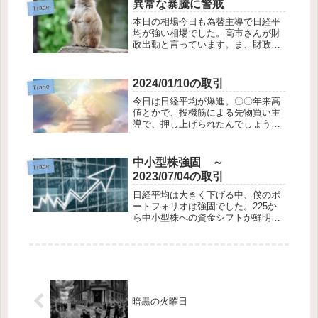
異常な暴騰に警戒
Trade
し...
本日の相場今日も為替主導で日経平
均が強い相場でした。高市さんが財
政出動と言っています。ま、財政で
景気をよくする狙いはわかるのです
が、ここまで国債が警報を鳴らして
いるのに、さらなる無謀な発行はい
2024/01/10の取引
Trade
かなるものかと円安が進みます。パ
今日は日経平均が爆進。〇〇年来高
ウエルさんが利下...
値とかで、投機筋による先物買い主
導で、押し上げられたんでしょう
ね。日経平均ほどではありません
が、僕の持ち株も上げて引けること
ができました。蚊帳の外にならなか
中小型株強固 ～
Trade
ったのは、新NISAのおかげかもしれ
2023/07/04の取引
ません。手仕舞 ...
日経平均は大きく下げる中、僕のポ
ートフォリオは強固でした。225か
ら中小型株への資金シフトが鮮明で
す。買い 3075 銚子丸 優待の決算下
げはチャンス 優待 平均1185円で取
得買い 4465 ニイタカ 配当3% 優待
平均2127円で取得
暗黒の火曜日