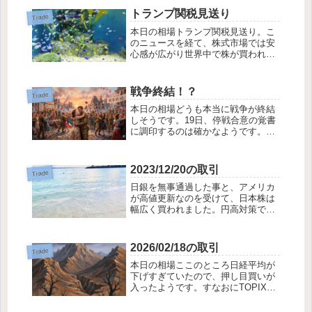
トランプ関税見送り
Trade
本日の相場トランプ関税見送り。こ
のニュースを経て、株式市場では安
心感が広がり世界中で株が買われま
した。日本でも日経平均が力強く上
昇しました。しかしながら、
TOPIX・優待は優先順位が低く、半
戦争終結！？
Trade
導体などシクリカルな方に資金が流
本日の相場どうも本当に戦争が終結
れました。大丈夫、...
しそうです。19日、停戦合意の覚書
に調印するのは確かなようです。あ
とは、本当に約束が守られるのかど
うか、焦点は次の段階に移ってきた
ようです。まだ原油が高止まりして
2023/12/20の取引
Trade
いるところを見るとマーケットはそ
日銀を無事通過した事と、アメリカ
れほど楽観視し...
が高値更新なのを受けて、日本株は
幅広く買われました。円高対策で空
売っていた銘柄がチクチクと痛かっ
たのですが、今後も米国金利安から
の円高は避けられないでしょうか
2026/02/18の取引
Trade
ら、空売りは我慢強くHOLDしたま
本日の相場ここのところ日経平均が
まにしておこうと...
下げすぎていたので、押し目買いが
入ったようです。すなおにTOPIX、
優待も上がり、久しぶりに平和な一
日が到来したような気がします。も