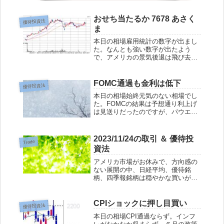
おせち当たるか 7678 あさく
優待投資法
ま
本日の相場雇用統計の数字が出まし
た。なんとも強い数字が出たよう
で、アメリカの景気後退は飛び去り
ダウ高値更新。やっぱりアメリカは
強い。日本がんばって。一気に行き
過ぎるほどの円安が進み一ドル148
FOMC通過も金利は低下
優待投資法
円はやりすぎでしょって思いまし
本日の相場始終元気のない相場でし
た。もうここまで強...
た。FOMCの結果は予想通り利上げ
は見送りだったのですが、パウエル
さんのタカ派な発言が重苦しくマー
ケットを引っ張ったようです。政策
金利は見送りなのに10年国債の利回
2023/11/24の取引 ＆ 優待投
Trade
りは低下するなど、アメリカ市場に
資法
混乱が感じら...
アメリカ市場がお休みで、方向感の
ない展開の中、日経平均、優待銘
柄、四季報銘柄は穏やかな買いが入
りました。毎日がこのくらいの緩や
かな上げで行けばいいのに😊買い
1380 秋川牧園 中間決算黒転あり 優
CPIショックに押し目買い
優待投資法
待 平均1034円で取得買い 7038 フ...
本日の相場CPI通過ならず。インフ