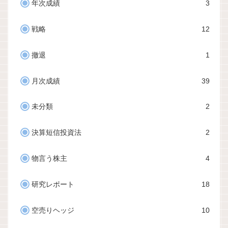
年次成績
3
戦略
12
撤退
1
月次成績
39
未分類
2
決算短信投資法
2
物言う株主
4
研究レポート
18
空売りヘッジ
10