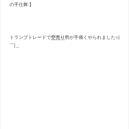
の手仕舞 】
トランプトレードで
空売り
勢が手痛くやられました○|
￣|＿