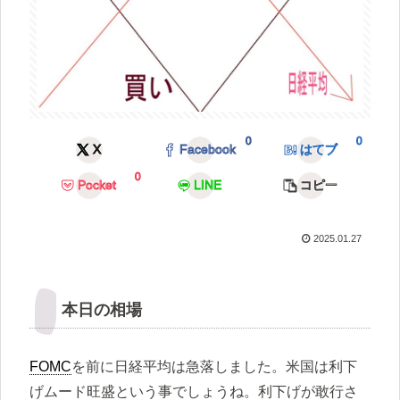
0
0
X
Facebook
はてブ
0
Pocket
LINE
コピー
2025.01.27
本日の相場
FOMC
を前に日経平均は急落しました。米国は利下
げムード旺盛という事でしょうね。利下げが敢行さ