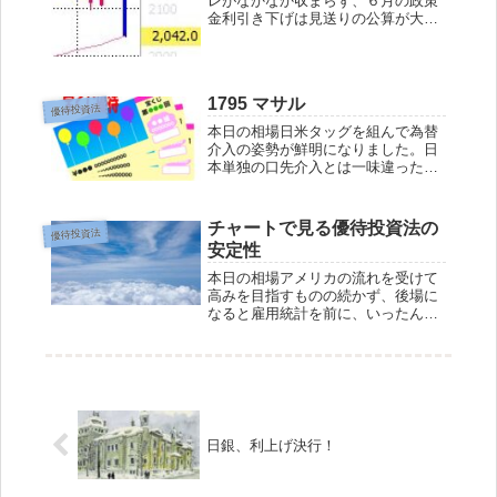
レがなかなか収まらず、６月の政策
金利引き下げは見送りの公算が大き
くなりました。すると一気に米国10
年債利回りは上昇し、アメリカ株は
広く売られました。日経平均はつれ
安し、500円も安く始まったもの
1795 マサル
の、押し目買...
優待投資法
本日の相場日米タッグを組んで為替
介入の姿勢が鮮明になりました。日
本単独の口先介入とは一味違ったパ
ンチのある円高になりました。結
果、日経平均は急落となりました
が、内需株にとっては追い風でし
チャートで見る優待投資法の
優待投資法
た。本日の成績総評価額 +0.05%含
安定性
み益を込んだ総投...
本日の相場アメリカの流れを受けて
高みを目指すものの続かず、後場に
なると雇用統計を前に、いったん手
仕舞売りの流れが出て急落。今日の
上げ幅を大幅に縮めてしまいまし
た。雇用統計を無事通過しても今度
は日銀(3/19)が待っていますので、
垢抜けてくる...
日銀、利上げ決行！